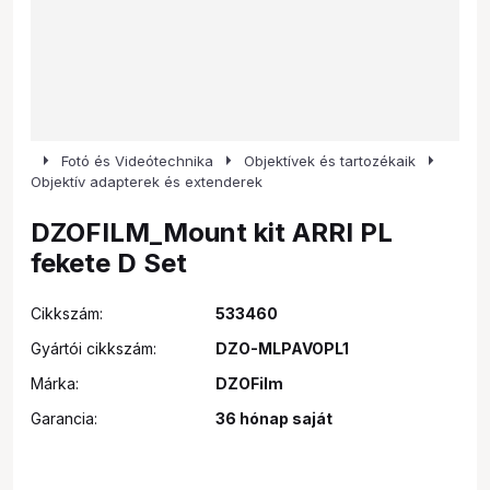
arrow_right
arrow_right
arrow_right
Fotó és Videótechnika
Objektívek és tartozékaik
Objektív adapterek és extenderek
DZOFILM_Mount kit ARRI PL
fekete D Set
Cikkszám:
533460
Gyártói cikkszám:
DZO-MLPAVOPL1
Márka:
DZOFilm
Garancia:
36 hónap saját