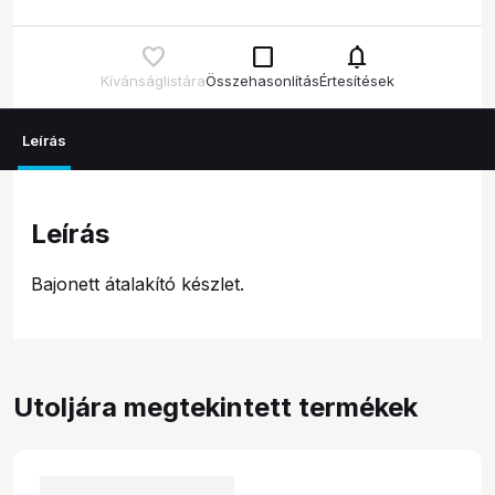
check_box_outline_blank
notifications
Kívánságlistára
Összehasonlítás
Értesítések
Leírás
Leírás
Bajonett átalakító készlet.
Utoljára megtekintett termékek