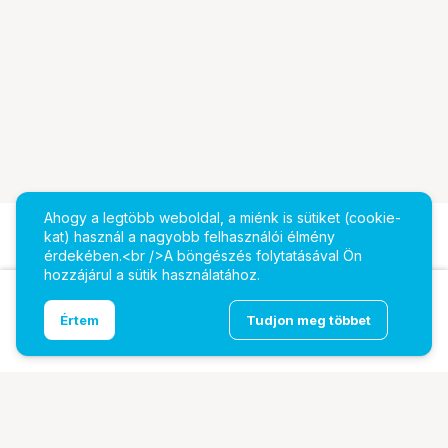
Ahogy a legtöbb weboldal, a miénk is sütiket (cookie-
kat) használ a nagyobb felhasználói élmény
érdekében.<br />A böngészés folytatásával Ön
hozzájárul a sütik használatához.
Ugrás az oldal tetejére
Értem
Tudjon meg többet
DZOFILM_Mount kit ARRI PL fekete D Set
További oldalaink