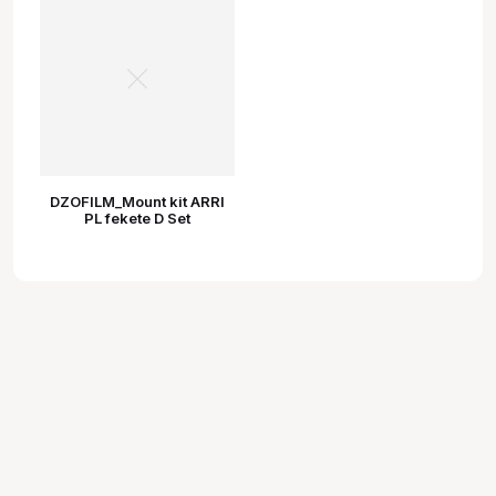
DZOFILM_Mount kit ARRI
PL fekete D Set