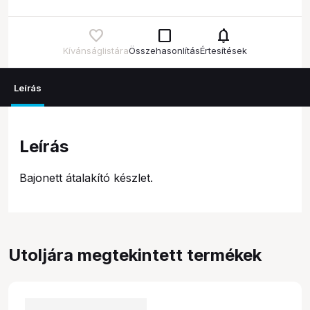
check_box_outline_blank
notifications
Kívánságlistára
Összehasonlítás
Értesítések
Leírás
Leírás
Bajonett átalakító készlet.
Utoljára megtekintett termékek