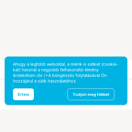
Ahogy a legtöbb weboldal, a miénk is sütiket (cookie-
kat) használ a nagyobb felhasználói élmény
érdekében.<br />A böngészés folytatásával Ön
hozzájárul a sütik használatához.
Ugrás az oldal tetejére
Értem
Tudjon meg többet
DZOFILM_Mount kit Canon EF fekete B Set
További oldalaink