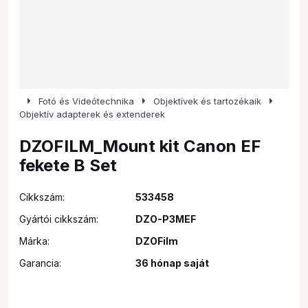
arrow_right
arrow_right
arrow_right
Fotó és Videótechnika
Objektívek és tartozékaik
Objektív adapterek és extenderek
DZOFILM_Mount kit Canon EF
fekete B Set
Cikkszám:
533458
Gyártói cikkszám:
DZO-P3MEF
Márka:
DZOFilm
Garancia:
36 hónap saját