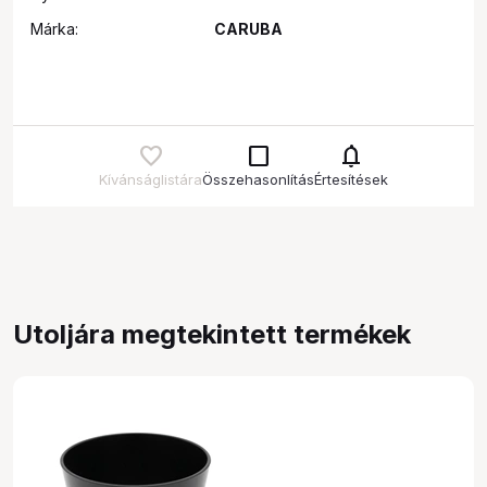
Márka:
CARUBA
check_box_outline_blank
notifications
Kívánságlistára
Összehasonlítás
Értesítések
Utoljára megtekintett termékek