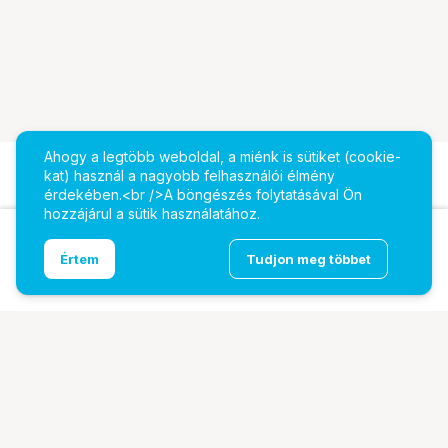
Ahogy a legtöbb weboldal, a miénk is sütiket (cookie-
kat) használ a nagyobb felhasználói élmény
érdekében.<br />A böngészés folytatásával Ön
hozzájárul a sütik használatához.
Ugrás az oldal tetejére
Értem
Tudjon meg többet
Caruba ET-54 napellenző (Canon ET-54)
További oldalaink
Digitalizálás
EcoFlow