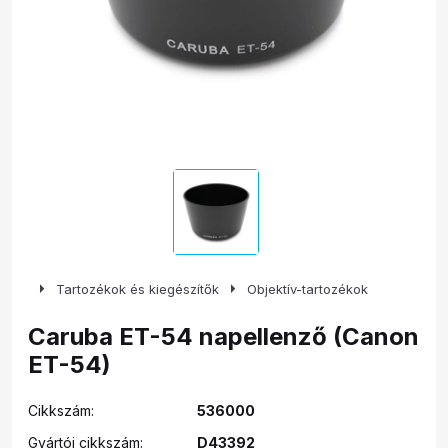
arrow_right
arrow_right
Tartozékok és kiegészítők
Objektív-tartozékok
Caruba ET-54 napellenző (Canon
ET-54)
Cikkszám:
536000
Gyártói cikkszám:
D43392