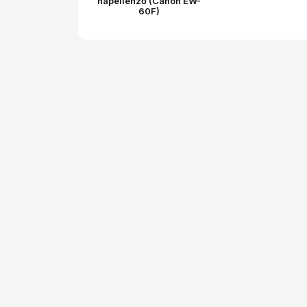
napellenző (Canon EW-
60F)