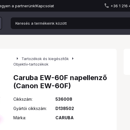
egyen a partnerünk!
Kapcsolat
+36 1 216
arrow_right
arrow_right
Tartozékok és kiegészítők
Objektív-tartozékok
Caruba EW-60F napellenző
(Canon EW-60F)
Cikkszám:
536008
Gyártói cikkszám:
D138502
Márka:
CARUBA