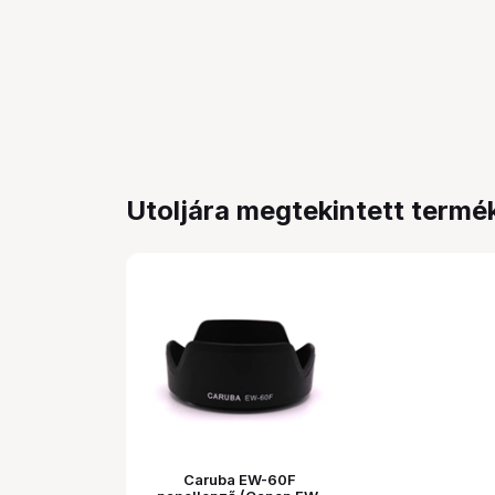
Utoljára megtekintett termé
Caruba EW-60F