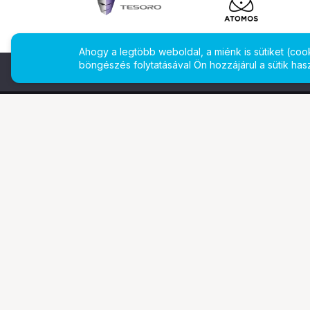
Ahogy a legtöbb weboldal, a miénk is sütiket (co
böngészés folytatásával Ön hozzájárul a sütik has
További oldalaink
Ismerj
Digitalizálás
Bemuta
EcoFlow
Márkái
PhaseOne
Legyen 
TAMRON
Referen
Tesoro
Gyakran
Pályázatok
Állásaj