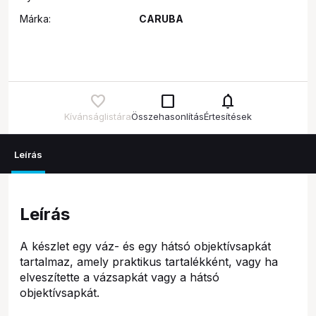
Márka:
CARUBA
check_box_outline_blank
notifications
Kívánságlistára
Összehasonlítás
Értesítések
Leírás
Leírás
A készlet egy váz- és egy hátsó objektívsapkát
tartalmaz, amely praktikus tartalékként, vagy ha
elveszítette a vázsapkát vagy a hátsó
objektívsapkát.