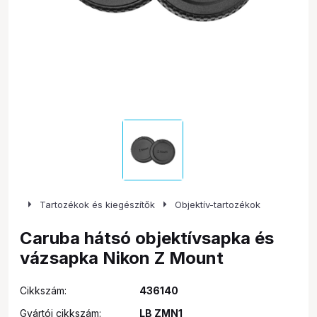
arrow_right
arrow_right
Tartozékok és kiegészítők
Objektív-tartozékok
Caruba hátsó objektívsapka és
vázsapka Nikon Z Mount
Cikkszám:
436140
Gyártói cikkszám:
LB ZMN1