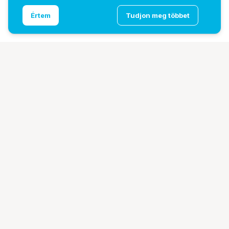
Caruba hátsó objektívsapka és vázsapka Nikon Z
Ugrás az oldal tetejére
Értem
Tudjon meg többet
Mount
További oldalaink
Digitalizálás
EcoFlow
PhaseOne
TAMRON
Tesoro
Pályázatok
Ismerj meg minket!
Bemutatkozunk
Márkáink