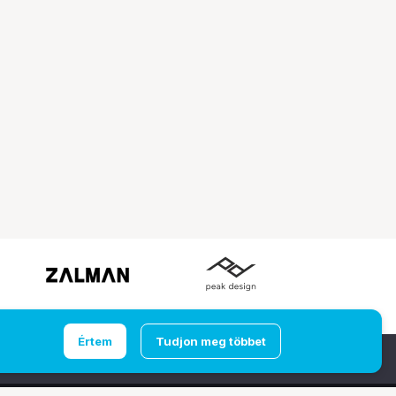
Értem
Tudjon meg többet
Ugrás az oldal tetejére