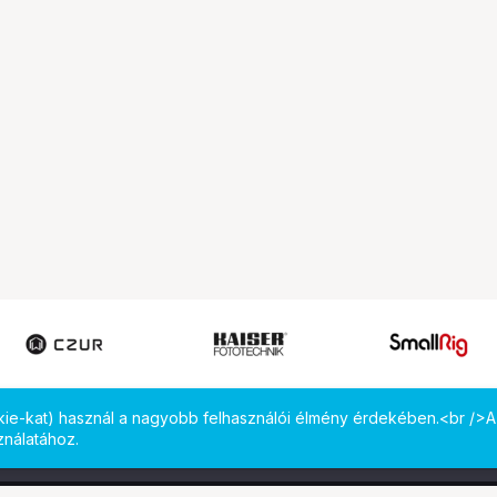
okie-kat) használ a nagyobb felhasználói élmény érdekében.<br />A
ználatához.