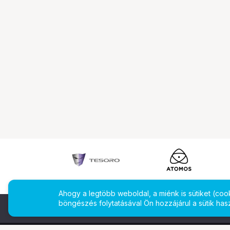
Ahogy a legtöbb weboldal, a miénk is sütiket (co
böngészés folytatásával Ön hozzájárul a sütik has