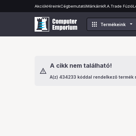
Akciók
Híreink
Cégbemutató
Márkáink
R.A.Trade Fúzió
L
apps
arrow_drop_down
Termékeink
A cikk nem található!
A(z) 434233 kóddal rendelkező termék 