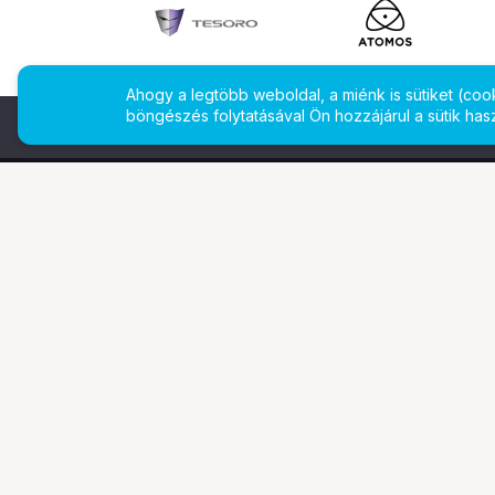
Ahogy a legtöbb weboldal, a miénk is sütiket (co
böngészés folytatásával Ön hozzájárul a sütik has
További oldalaink
Ismerj
Digitalizálás
Bemuta
EcoFlow
Márkái
PhaseOne
Legyen 
TAMRON
Referen
Tesoro
Gyakran
Pályázatok
Állásaj