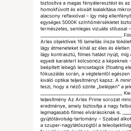
biztosítva a magas fényáteresztést és az 
homokfúvott és eloxált kialakítása mikro
alacsony reflexióval – így még ellenfényb
egységes 5000K színhőmérsékletet biztosí
természetes, semleges vizuális stílussal 
________________________________________
Arles objektívek 16 lamellás írisze tökél
lágy átmeneteket kínál az éles és életlen
lágy kontrasztú, filmes hatást nyújt, m
egyedi karaktert kölcsönöz a képeknek –
beépített lebegő lencsetagok (floating el
fókuszálás során, a végtelentől egészen
kiváló optikai teljesítményt kapsz. A min
teszi, hogy a néző szinte „belépjen” a je
_______________________________________
teljesítmény Az Arles Prime sorozat mind
eredménye, amely biztosítja a nagy felbo
legmagasabb filmes elvárásoknak is. _____
gyújtótávolság-tartomány – Szabad alkotá
a szuper-nagylátószögtől a teleobjektívig