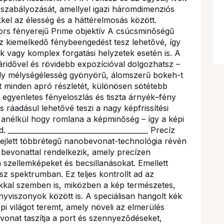
z szabályozását, amellyel igazi háromdimenziós
kel az élesség és a háttérelmosás között.
 Gyors fényerejű Prime objektív A csúcsminőségű
sz kiemelkedő fénybeengedést tesz lehetővé, így
k vagy komplex forgatási helyzetek esetén is. A
idővel és rövidebb expozícióval dolgozhatsz –
ly mélységélesség gyönyörű, álomszerű bokeh-t
t minden apró részletét, különösen sötétebb
s egyenletes fényeloszlás és tiszta árnyék–fény
s ráadásul lehetővé teszi a nagy képfrissítési
, anélkül hogy romlana a képminőség – így a képi
 ________________________________________ Precíz
A fejlett többrétegű nanobevonat-technológia révén
 bevonattal rendelkezik, amely precízen
 a szellemképeket és becsillanásokat. Emellett
sz spektrumban. Ez teljes kontrollt ad az
kkal szemben is, miközben a kép természetes,
yviszonyok között is. A speciálisan hangolt kék
i világot teremt, amely növeli az elmerülés
vonat taszítja a port és szennyeződéseket,