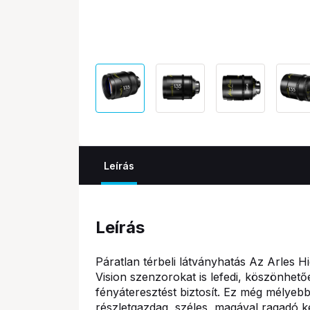
Leírás
Leírás
Páratlan térbeli látványhatás Az Arles H
Vision szenzorokat is lefedi, köszönhet
fényáteresztést biztosít. Ez még mélyebb
részletgazdag, széles, magával ragadó ké