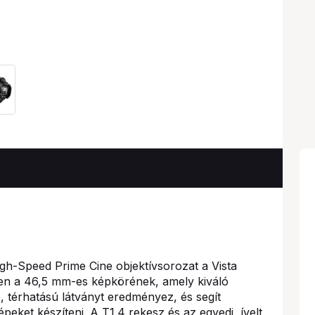
igh-Speed Prime Cine objektívsorozat a Vista
ően a 46,5 mm-es képkörének, amely kiváló
, térhatású látványt eredményez, és segít
peket készíteni. A T1.4 rekesz és az egyedi, ívelt