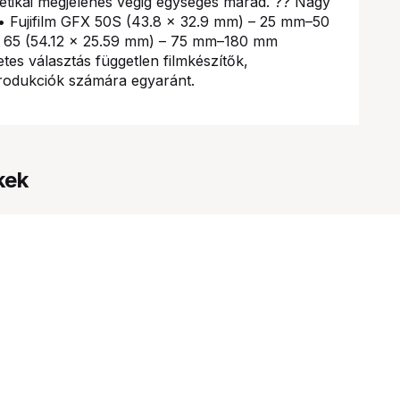
tétikai megjelenés végig egységes marad. ?? Nagy
 • Fujifilm GFX 50S (43.8 × 32.9 mm) – 25 mm–50
65 (54.12 × 25.59 mm) – 75 mm–180 mm
es választás független filmkészítők,
produkciók számára egyaránt.
kek