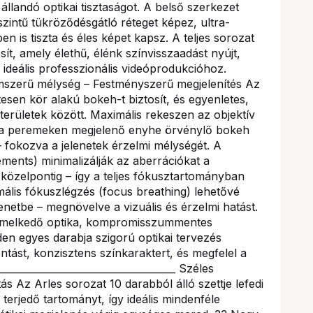
állandó optikai tisztaságot. A belső szerkezet
szintű tükröződésgátló réteget képez, ultra-
en is tiszta és éles képet kapsz. A teljes sorozat
t, amely élethű, élénk színvisszaadást nyújt,
– ideális professzionális videóprodukcióhoz.
 Filmszerű mélység – Festményszerű megjelenítés Az
etesen kör alakú bokeh-t biztosít, és egyenletes,
 területek között. Maximális rekeszen az objektív
íg a peremeken megjelenő enyhe örvénylő bokeh
 fokozva a jelenetek érzelmi mélységét. A
ements) minimalizálják az aberrációkat a
 közelpontig – így a teljes fókusztartományban
imális fókuszlégzés (focus breathing) lehetővé
lenetbe – megnövelve a vizuális és érzelmi hatást.
_ Kiemelkedő optika, kompromisszummentes
en egyes darabja szigorú optikai tervezés
ntást, konzisztens színkaraktert, és megfelel a
___________________________________ Széles
s Az Arles sorozat 10 darabból álló szettje lefedi
 terjedő tartományt, így ideális mindenféle