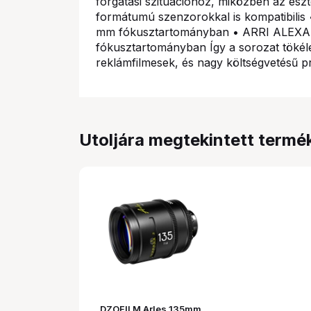
forgatási szituációhoz, miközben az esz
formátumú szenzorokkal is kompatibilis
mm fókusztartományban • ARRI ALEXA 
fókusztartományban Így a sorozat tökélet
reklámfilmesek, és nagy költségvetésű 
Utoljára megtekintett termé
DZOFILM Arles 135mm