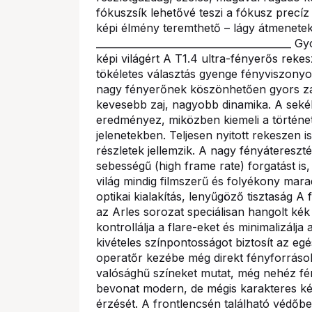
fókuszsík lehetővé teszi a fókusz precí
képi élmény teremthető – lágy átmenetek
________________________________________
képi világért A T1.4 ultra-fényerős reke
tökéletes választás gyenge fényviszonyo
nagy fényerőnek köszönhetően gyors zár
kevesebb zaj, nagyobb dinamika. A seké
eredményez, miközben kiemeli a történe
jelenetekben. Teljesen nyitott rekeszen i
részletek jellemzik. A nagy fényátereszté
sebességű (high frame rate) forgatást is
világ mindig filmszerű és folyékony marad.
optikai kialakítás, lenyűgöző tisztaság 
az Arles sorozat speciálisan hangolt kék
kontrollálja a flare-eket és minimalizálja
kivételes színpontosságot biztosít az egé
operatőr kezébe még direkt fényforráso
valósághű színeket mutat, még nehéz fén
bevonat modern, de mégis karakteres kép
érzését. A frontlencsén található védőbe