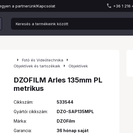
egyen a partnerünk!
Kapcsolat
+36 1 216
arrow_right
arrow_right
Fotó és Videótechnika
arrow_right
Objektívek és tartozékaik
Objektívek
DZOFILM Arles 135mm PL
metrikus
Cikkszám:
533544
Gyártói cikkszám:
DZO-SAP135MPL
Márka:
DZOFilm
Garancia:
36 hónap saját