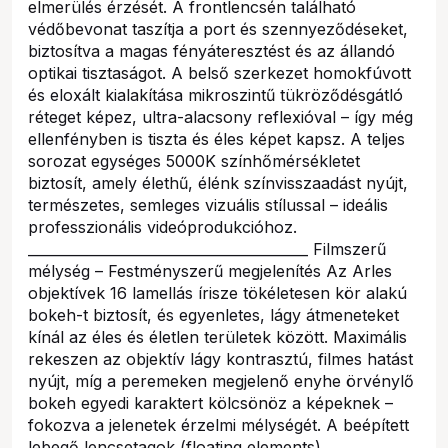
elmerülés érzését. A frontlencsén található
védőbevonat taszítja a port és szennyeződéseket,
biztosítva a magas fényáteresztést és az állandó
optikai tisztaságot. A belső szerkezet homokfúvott
és eloxált kialakítása mikroszintű tükröződésgátló
réteget képez, ultra-alacsony reflexióval – így még
ellenfényben is tiszta és éles képet kapsz. A teljes
sorozat egységes 5000K színhőmérsékletet
biztosít, amely élethű, élénk színvisszaadást nyújt,
természetes, semleges vizuális stílussal – ideális
professzionális videóprodukcióhoz.
________________________________________ Filmszerű
mélység – Festményszerű megjelenítés Az Arles
objektívek 16 lamellás írisze tökéletesen kör alakú
bokeh-t biztosít, és egyenletes, lágy átmeneteket
kínál az éles és életlen területek között. Maximális
rekeszen az objektív lágy kontrasztú, filmes hatást
nyújt, míg a peremeken megjelenő enyhe örvénylő
bokeh egyedi karaktert kölcsönöz a képeknek –
fokozva a jelenetek érzelmi mélységét. A beépített
lebegő lencsetagok (floating elements)