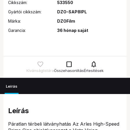
Cikkszám:
533550
Gyártói cikkszám:
DZO-SAP8IPL
Márka:
DZOFilm
Garancia:
36 hónap saját
check_box_outline_blank
notifications
Kívánságlistára
Összehasonlítás
Értesítések
Leírás
Leírás
Páratlan térbeli látványhatás Az Arles High-Speed