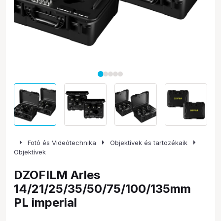
arrow_right
arrow_right
arrow_right
Fotó és Videótechnika
Objektívek és tartozékaik
Objektívek
DZOFILM Arles
14/21/25/35/50/75/100/135mm
PL imperial