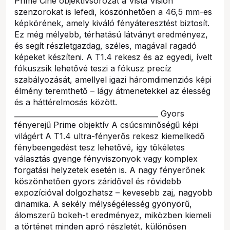
Prime Cine objektívsorozat a Vista Vision
szenzorokat is lefedi, köszönhetően a 46,5 mm-es
képkörének, amely kiváló fényáteresztést biztosít.
Ez még mélyebb, térhatású látványt eredményez,
és segít részletgazdag, széles, magával ragadó
képeket készíteni. A T1.4 rekesz és az egyedi, ívelt
fókuszsík lehetővé teszi a fókusz precíz
szabályozását, amellyel igazi háromdimenziós képi
élmény teremthető – lágy átmenetekkel az élesség
és a háttérelmosás között.
________________________________________ Gyors
fényerejű Prime objektív A csúcsminőségű képi
világért A T1.4 ultra-fényerős rekesz kiemelkedő
fénybeengedést tesz lehetővé, így tökéletes
választás gyenge fényviszonyok vagy komplex
forgatási helyzetek esetén is. A nagy fényerőnek
köszönhetően gyors záridővel és rövidebb
expozícióval dolgozhatsz – kevesebb zaj, nagyobb
dinamika. A sekély mélységélesség gyönyörű,
álomszerű bokeh-t eredményez, miközben kiemeli
a történet minden apró részletét, különösen