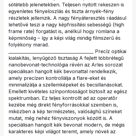
sötétebb jelenetekben. Teljesen nyitott rekeszen is
egyenletes fényeloszlás és tiszta árnyék–fény
részletek jellemzik. A nagy fényáteresztés ráadásul
lehetővé teszi a nagy képfrissítési sebességű (high
frame rate) forgatást is, anélkül hogy romlana a
képminőség – így a képi világ mindig filmszerű és
folyékony marad.
________________________________________ Precíz optikai
kialakítás, lenyűgöző tisztaság A fejlett többrétegű
nanobevonat-technológia révén az Arles sorozat
speciálisan hangolt kék bevonattal rendelkezik,
amely precízen kontrollálja a flare-eket és
minimalizálja a szellemképeket és becsillanásokat.
Emellett kivételes színpontosságot biztosít az egész
spektrumban. Ez teljes kontrollt ad az operatőr
kezébe még direkt fényforrásokkal szemben is,
miközben a kép természetes, valósághű színeket
mutat, még nehéz fényviszonyok között is. A
speciálisan hangolt kék bevonat modern, de mégis
karakteres képi világot teremt, amely növeli az