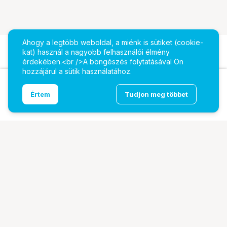
Ahogy a legtöbb weboldal, a miénk is sütiket (cookie-
kat) használ a nagyobb felhasználói élmény
érdekében.<br />A böngészés folytatásával Ön
hozzájárul a sütik használatához.
DZOFILM Arles 14/21/25/35/50/75/100/135mm PL
Ugrás az oldal tetejére
Értem
Tudjon meg többet
imperial
További oldalaink
Digitalizálás
EcoFlow
PhaseOne
TAMRON
Tesoro