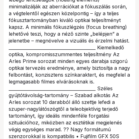
minimalizálják az aberrációkat a fókuszálás során,
a végtelentől egészen közelpontig – így a teljes
fókusztartományban kiváló optikai teljesítményt
kapsz. A minimális fókuszlégzés (focus breathing)
lehetővé teszi, hogy a néző szinte „belépjen” a
jelenetbe – megnövelve a vizuális és érzelmi hatást.
________________________________________ Kiemelkedő
optika, kompromisszummentes teljesítmény Az
Arles Prime sorozat minden egyes darabja szigorú
optikai tervezés eredménye, amely biztosítja a nagy
felbontást, konzisztens színkaraktert, és megfelel a
legmagasabb filmes elvárásoknak is.
________________________________________ Széles
gyújtótávolság-tartomány – Szabad alkotás Az
Arles sorozat 10 darabból álló szettje lefedi a
szuper-nagylátószögtől a teleobjektívig terjedő
tartományt, így ideális mindenféle forgatási
szituációhoz, miközben az esztétikai megjelenés
végig egységes marad. ?? Nagy formátumú
szenzorokkal is kompatibilis • Fujifilm GFX 50S