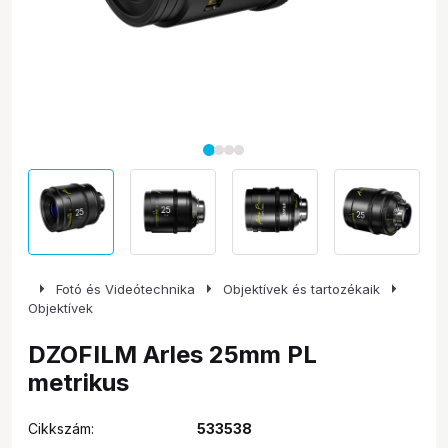
arrow_right
arrow_right
arrow_right
Fotó és Videótechnika
Objektívek és tartozékaik
Objektívek
DZOFILM Arles 25mm PL
metrikus
Cikkszám:
533538