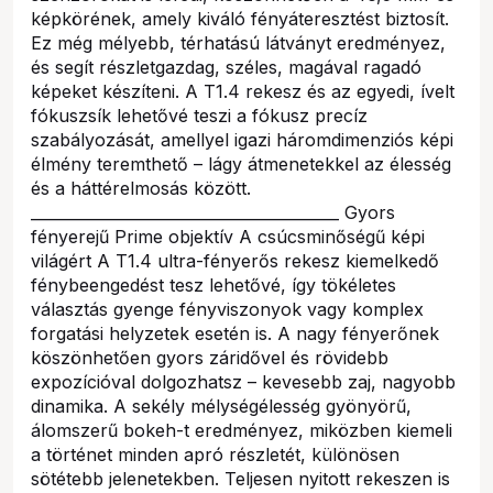
képkörének, amely kiváló fényáteresztést biztosít.
Ez még mélyebb, térhatású látványt eredményez,
és segít részletgazdag, széles, magával ragadó
képeket készíteni. A T1.4 rekesz és az egyedi, ívelt
fókuszsík lehetővé teszi a fókusz precíz
szabályozását, amellyel igazi háromdimenziós képi
élmény teremthető – lágy átmenetekkel az élesség
és a háttérelmosás között.
________________________________________ Gyors
fényerejű Prime objektív A csúcsminőségű képi
világért A T1.4 ultra-fényerős rekesz kiemelkedő
fénybeengedést tesz lehetővé, így tökéletes
választás gyenge fényviszonyok vagy komplex
forgatási helyzetek esetén is. A nagy fényerőnek
köszönhetően gyors záridővel és rövidebb
expozícióval dolgozhatsz – kevesebb zaj, nagyobb
dinamika. A sekély mélységélesség gyönyörű,
álomszerű bokeh-t eredményez, miközben kiemeli
a történet minden apró részletét, különösen
sötétebb jelenetekben. Teljesen nyitott rekeszen is