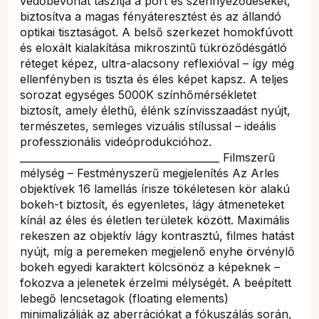
védőbevonat taszítja a port és szennyeződéseket,
biztosítva a magas fényáteresztést és az állandó
optikai tisztaságot. A belső szerkezet homokfúvott
és eloxált kialakítása mikroszintű tükröződésgátló
réteget képez, ultra-alacsony reflexióval – így még
ellenfényben is tiszta és éles képet kapsz. A teljes
sorozat egységes 5000K színhőmérsékletet
biztosít, amely élethű, élénk színvisszaadást nyújt,
természetes, semleges vizuális stílussal – ideális
professzionális videóprodukcióhoz.
________________________________________ Filmszerű
mélység – Festményszerű megjelenítés Az Arles
objektívek 16 lamellás írisze tökéletesen kör alakú
bokeh-t biztosít, és egyenletes, lágy átmeneteket
kínál az éles és életlen területek között. Maximális
rekeszen az objektív lágy kontrasztú, filmes hatást
nyújt, míg a peremeken megjelenő enyhe örvénylő
bokeh egyedi karaktert kölcsönöz a képeknek –
fokozva a jelenetek érzelmi mélységét. A beépített
lebegő lencsetagok (floating elements)
minimalizálják az aberrációkat a fókuszálás során,