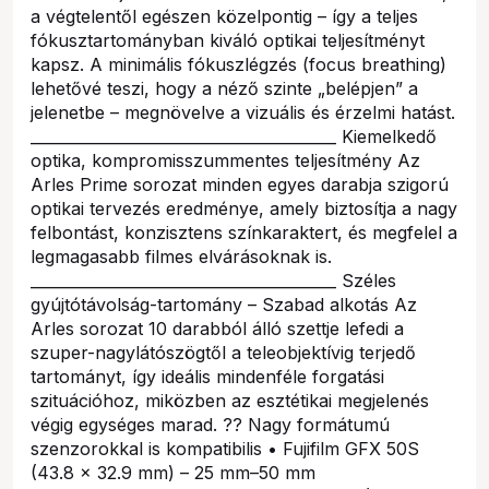
a végtelentől egészen közelpontig – így a teljes
fókusztartományban kiváló optikai teljesítményt
kapsz. A minimális fókuszlégzés (focus breathing)
lehetővé teszi, hogy a néző szinte „belépjen” a
jelenetbe – megnövelve a vizuális és érzelmi hatást.
________________________________________ Kiemelkedő
optika, kompromisszummentes teljesítmény Az
Arles Prime sorozat minden egyes darabja szigorú
optikai tervezés eredménye, amely biztosítja a nagy
felbontást, konzisztens színkaraktert, és megfelel a
legmagasabb filmes elvárásoknak is.
________________________________________ Széles
gyújtótávolság-tartomány – Szabad alkotás Az
Arles sorozat 10 darabból álló szettje lefedi a
szuper-nagylátószögtől a teleobjektívig terjedő
tartományt, így ideális mindenféle forgatási
szituációhoz, miközben az esztétikai megjelenés
végig egységes marad. ?? Nagy formátumú
szenzorokkal is kompatibilis • Fujifilm GFX 50S
(43.8 × 32.9 mm) – 25 mm–50 mm