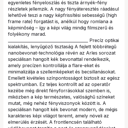
egyenletes fényeloszlás és tiszta árnyék–fény
részletek jellemzik. A nagy fényáteresztés ráadásul
lehetővé teszi a nagy képfrissítési sebességű (high
frame rate) forgatást is, anélkül hogy romlana a
képminőség – így a képi világ mindig filmszerű és
folyékony marad.
________________________________________ Precíz optikai
kialakítás, lenyűgöző tisztaság A fejlett többrétegű
nanobevonat-technológia révén az Arles sorozat
speciálisan hangolt kék bevonattal rendelkezik,
amely precízen kontrollálja a flare-eket és
minimalizálja a szellemképeket és becsillanásokat.
Emellett kivételes színpontosságot biztosít az egész
spektrumban. Ez teljes kontrollt ad az operatőr
kezébe még direkt fényforrásokkal szemben is,
miközben a kép természetes, valósághű színeket
mutat, még nehéz fényviszonyok között is. A
speciálisan hangolt kék bevonat modern, de mégis
karakteres képi világot teremt, amely növeli az
elmerülés érzését. A frontlencsén található