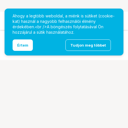
Ahogy a legtöbb weboldal, a miénk is sütiket (cookie-
kat) használ a nagyobb felhasználói élmény
érdekében.<br />A böngészés folytatásával Ön
hozzájárul a sütik használatához.
Ugrás az oldal tetejére
Értem
Tudjon meg többet
DZOFILM Arles 25mm PL metrikus
További oldalaink
Digitalizálás
EcoFlow
PhaseOne
TAMRON
Tesoro
Pályázatok