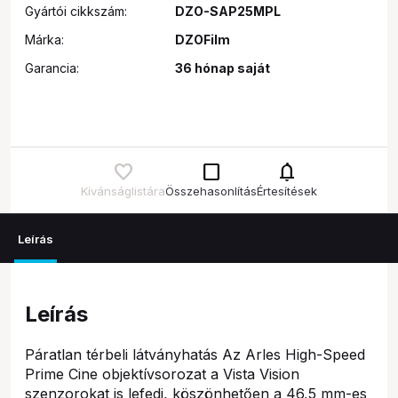
Gyártói cikkszám:
DZO-SAP25MPL
Márka:
DZOFilm
Garancia:
36 hónap saját
check_box_outline_blank
notifications
Kívánságlistára
Összehasonlítás
Értesítések
Leírás
Leírás
Páratlan térbeli látványhatás Az Arles High-Speed
Prime Cine objektívsorozat a Vista Vision
szenzorokat is lefedi, köszönhetően a 46,5 mm-es