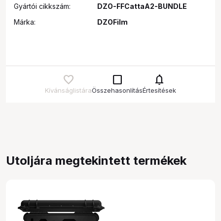
Gyártói cikkszám:
DZO-FFCattaA2-BUNDLE
Márka:
DZOFilm
check_box_outline_blank
notifications
Kívánságlistára
Összehasonlítás
Értesítések
Utoljára megtekintett termékek