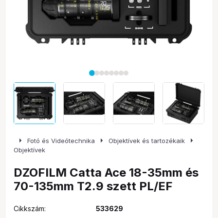
arrow_right
arrow_right
arrow_right
Fotó és Videótechnika
Objektívek és tartozékaik
Objektívek
DZOFILM Catta Ace 18-35mm és
70-135mm T2.9 szett PL/EF
Cikkszám:
533629