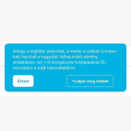
Ahogy a legtöbb weboldal, a miénk is sütiket (cookie-
kat) használ a nagyobb felhasználói élmény
érdekében.<br />A böngészés folytatásával Ön
hozzájárul a sütik használatához.
DZOFILM Catta Ace 18-35mm és 70-135mm T2.9
Ugrás az oldal tetejére
Értem
Tudjon meg többet
szett PL/EF
További oldalaink
Digitalizálás
EcoFlow