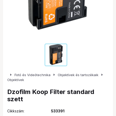
arrow_right
arrow_right
arrow_right
Fotó és Videótechnika
Objektívek és tartozékaik
Objektívek
Dzofilm Koop Filter standard
szett
Cikkszám:
533391