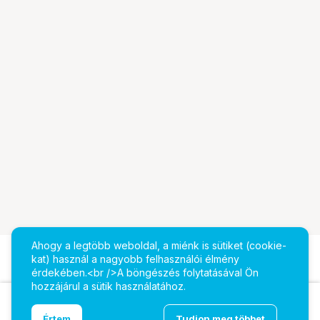
Ahogy a legtöbb weboldal, a miénk is sütiket (cookie-
kat) használ a nagyobb felhasználói élmény
érdekében.<br />A böngészés folytatásával Ön
hozzájárul a sütik használatához.
Ugrás az oldal tetejére
Értem
Tudjon meg többet
Dzofilm Koop Filter standard szett