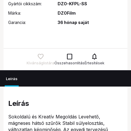
Gyártói cikkszám:
DZO-KFPL-SS
Márka:
DZOFilm
Garancia:
36 hónap saját
check_box_outline_blank
notifications
Kívánságlistára
Összehasonlítás
Értesítések
Leírás
Leírás
Sokoldalú és Kreatív Megoldás Levehető,
mágneses hátsó szűrők Stabil súlyelosztás,
változatlan képminőség. Az egyedi tervezésű