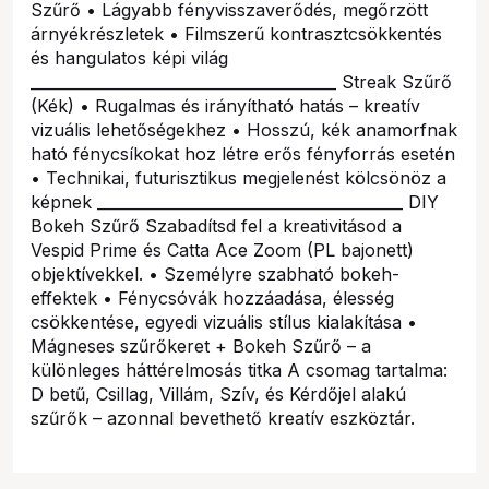
Szűrő • Lágyabb fényvisszaverődés, megőrzött
árnyékrészletek • Filmszerű kontrasztcsökkentés
és hangulatos képi világ
________________________________________ Streak Szűrő
(Kék) • Rugalmas és irányítható hatás – kreatív
vizuális lehetőségekhez • Hosszú, kék anamorfnak
ható fénycsíkokat hoz létre erős fényforrás esetén
• Technikai, futurisztikus megjelenést kölcsönöz a
képnek ________________________________________ DIY
Bokeh Szűrő Szabadítsd fel a kreativitásod a
Vespid Prime és Catta Ace Zoom (PL bajonett)
objektívekkel. • Személyre szabható bokeh-
effektek • Fénycsóvák hozzáadása, élesség
csökkentése, egyedi vizuális stílus kialakítása •
Mágneses szűrőkeret + Bokeh Szűrő – a
különleges háttérelmosás titka A csomag tartalma:
D betű, Csillag, Villám, Szív, és Kérdőjel alakú
szűrők – azonnal bevethető kreatív eszköztár.