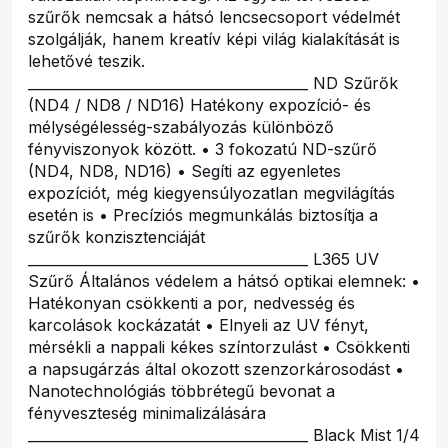
szűrők nemcsak a hátsó lencsecsoport védelmét
szolgálják, hanem kreatív képi világ kialakítását is
lehetővé teszik.
________________________________________ ND Szűrők
(ND4 / ND8 / ND16) Hatékony expozíció- és
mélységélesség-szabályozás különböző
fényviszonyok között. • 3 fokozatú ND-szűrő
(ND4, ND8, ND16) • Segíti az egyenletes
expozíciót, még kiegyensúlyozatlan megvilágítás
esetén is • Precíziós megmunkálás biztosítja a
szűrők konzisztenciáját
________________________________________ L365 UV
Szűrő Általános védelem a hátsó optikai elemnek: •
Hatékonyan csökkenti a por, nedvesség és
karcolások kockázatát • Elnyeli az UV fényt,
mérsékli a nappali kékes színtorzulást • Csökkenti
a napsugárzás által okozott szenzorkárosodást •
Nanotechnológiás többrétegű bevonat a
fényveszteség minimalizálására
________________________________________ Black Mist 1/4