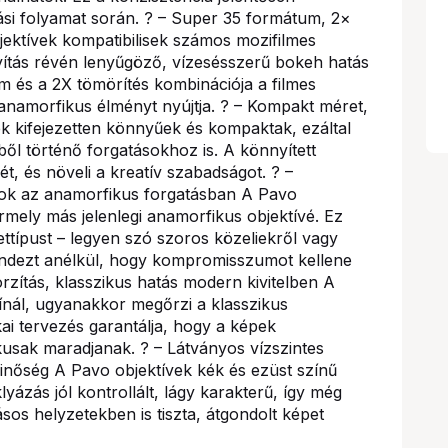
ási folyamat során. ? – Super 35 formátum, 2×
ektívek kompatibilisek számos mozifilmes
ítás révén lenyűgöző, vízesésszerű bokeh hatás
 és a 2X tömörítés kombinációja a filmes
anamorfikus élményt nyújtja. ? – Kompakt méret,
k kifejezetten könnyűek és kompaktak, ezáltal
ől történő forgatásokhoz is. A könnyített
sét, és növeli a kreatív szabadságot. ? –
atok az anamorfikus forgatásban A Pavo
rmely más jelenlegi anamorfikus objektívé. Ez
nettípust – legyen szó szoros közeliekről vagy
mindezt anélkül, hogy kompromisszumot kellene
torzítás, klasszikus hatás modern kivitelben A
kínál, ugyanakkor megőrzi a klasszikus
ai tervezés garantálja, hogy a képek
kusak maradjanak. ? – Látványos vízszintes
őség A Pavo objektívek kék és ezüst színű
lyázás jól kontrollált, lágy karakterű, így még
sos helyzetekben is tiszta, átgondolt képet