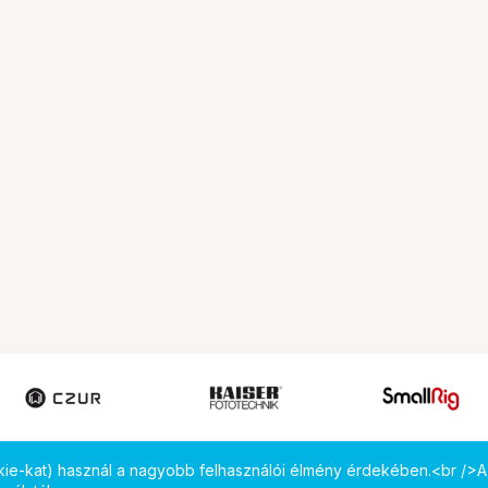
okie-kat) használ a nagyobb felhasználói élmény érdekében.<br />A