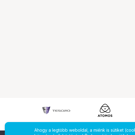
Ahogy a legtöbb weboldal, a miénk is sütiket (co