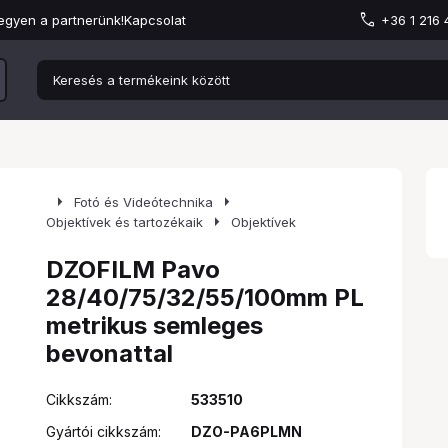
egyen a partnerünk!
Kapcsolat
+36 1 216
arrow_right
arrow_right
Fotó és Videótechnika
arrow_right
Objektívek és tartozékaik
Objektívek
DZOFILM Pavo
28/40/75/32/55/100mm PL
metrikus semleges
bevonattal
Cikkszám:
533510
Gyártói cikkszám:
DZO-PA6PLMN