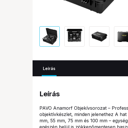
Leírás
Leírás
PAVO Anamorf Objekívsorozat – Professz
objektívkészlet, minden jelenethez A ha
mm, 55 mm, 75 mm és 100 mm – egységes 
egészén belül is zökkenőmentesen haszn