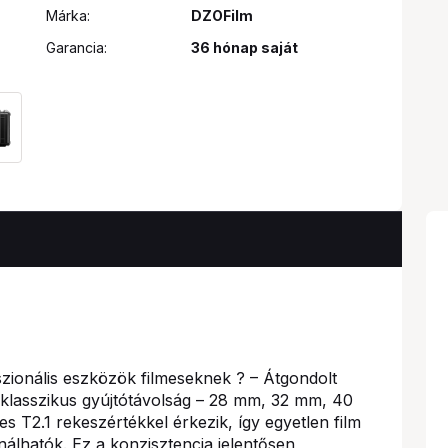
Márka:
DZOFilm
Garancia:
36 hónap saját
ionális eszközök filmeseknek ? – Átgondolt
t klasszikus gyújtótávolság – 28 mm, 32 mm, 40
T2.1 rekeszértékkel érkezik, így egyetlen film
álhatók. Ez a konzisztencia jelentősen