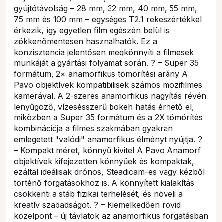
gyújtótávolság – 28 mm, 32 mm, 40 mm, 55 mm,
75 mm és 100 mm – egységes T2.1 rekeszértékkel
érkezik, így egyetlen film egészén belül is
zökkenőmentesen használhatók. Ez a
konzisztencia jelentősen megkönnyíti a filmesek
munkáját a gyártási folyamat során. ? – Super 35
formátum, 2× anamorfikus tömörítési arány A
Pavo objektívek kompatibilisek számos mozifilmes
kamerával. A 2-szeres anamorfikus nagyítás révén
lenyűgöző, vízesésszerű bokeh hatás érhető el,
miközben a Super 35 formátum és a 2X tömörítés
kombinációja a filmes szakmában gyakran
emlegetett "valódi" anamorfikus élményt nyújtja. ?
– Kompakt méret, könnyű kivitel A Pavo Anamorf
objektívek kifejezetten könnyűek és kompaktak,
ezáltal ideálisak drónos, Steadicam-es vagy kézből
történő forgatásokhoz is. A könnyített kialakítás
csökkenti a stáb fizikai terhelését, és növeli a
kreatív szabadságot. ? – Kiemelkedően rövid
közelpont – új távlatok az anamorfikus forgatásban