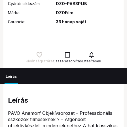
Gyártói cikkszám:
DZO-PAB3PLIB
Márka:
DZOFilm
Garancia:
36 hónap saját
check_box_outline_blank
notifications
Kívánságlistára
Összehasonlítás
Értesítések
Leírás
Leírás
PAVO Anamorf Objekívsorozat – Professzionális
eszközök filmeseknek ? – Átgondolt
objektívkészlet, minden jelenethez A hat klasszikus