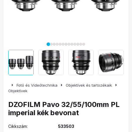
arrow_right
arrow_right
arrow_right
Fotó és Videótechnika
Objektívek és tartozékaik
Objektívek
DZOFILM Pavo 32/55/100mm PL
imperial kék bevonat
Cikkszám:
533503