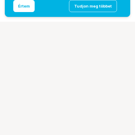
DZOFILM Pavo 32/55/100mm PL imperial kék
Ugrás az oldal tetejére
Értem
Tudjon meg többet
bevonat
További oldalaink
Digitalizálás
EcoFlow
PhaseOne
TAMRON
Tesoro
Pályázatok
Ismerj meg minket!
Bemutatkozunk
Márkáink