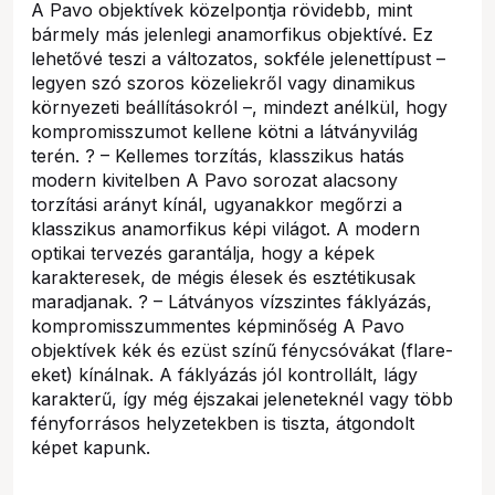
A Pavo objektívek közelpontja rövidebb, mint
bármely más jelenlegi anamorfikus objektívé. Ez
lehetővé teszi a változatos, sokféle jelenettípust –
legyen szó szoros közeliekről vagy dinamikus
környezeti beállításokról –, mindezt anélkül, hogy
kompromisszumot kellene kötni a látványvilág
terén. ? – Kellemes torzítás, klasszikus hatás
modern kivitelben A Pavo sorozat alacsony
torzítási arányt kínál, ugyanakkor megőrzi a
klasszikus anamorfikus képi világot. A modern
optikai tervezés garantálja, hogy a képek
karakteresek, de mégis élesek és esztétikusak
maradjanak. ? – Látványos vízszintes fáklyázás,
kompromisszummentes képminőség A Pavo
objektívek kék és ezüst színű fénycsóvákat (flare-
eket) kínálnak. A fáklyázás jól kontrollált, lágy
karakterű, így még éjszakai jeleneteknél vagy több
fényforrásos helyzetekben is tiszta, átgondolt
képet kapunk.