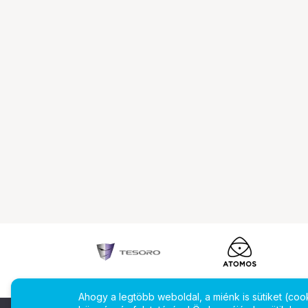
Ahogy a legtöbb weboldal, a miénk is sütiket (co