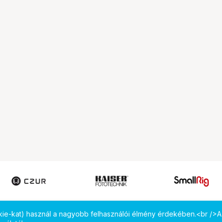
okie-kat) használ a nagyobb felhasználói élmény érdekében.<br />A