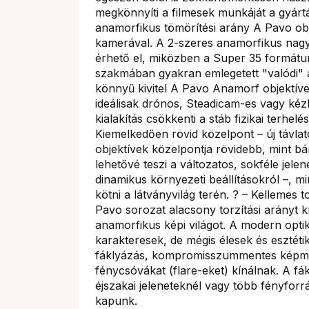
megkönnyíti a filmesek munkáját a gyárt
anamorfikus tömörítési arány A Pavo obj
kamerával. A 2-szeres anamorfikus nagy
érhető el, miközben a Super 35 formátum
szakmában gyakran emlegetett "valódi" 
könnyű kivitel A Pavo Anamorf objektíve
ideálisak drónos, Steadicam-es vagy kézb
kialakítás csökkenti a stáb fizikai terhelé
Kiemelkedően rövid közelpont – új távl
objektívek közelpontja rövidebb, mint bá
lehetővé teszi a változatos, sokféle jele
dinamikus környezeti beállításokról –, 
kötni a látványvilág terén. ? – Kellemes 
Pavo sorozat alacsony torzítási arányt 
anamorfikus képi világot. A modern optik
karakteresek, de mégis élesek és esztéti
fáklyázás, kompromisszummentes képmin
fénycsóvákat (flare-eket) kínálnak. A fák
éjszakai jeleneteknél vagy több fényforrá
kapunk.