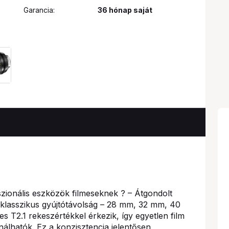
Garancia:
36 hónap saját
ionális eszközök filmeseknek ? – Átgondolt
t klasszikus gyújtótávolság – 28 mm, 32 mm, 40
T2.1 rekeszértékkel érkezik, így egyetlen film
álhatók. Ez a konzisztencia jelentősen