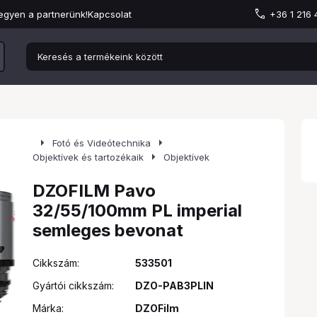
egyen a partnerünk!
Kapcsolat
+36 1 216
arrow_right
arrow_right
Fotó és Videótechnika
arrow_right
Objektívek és tartozékaik
Objektívek
DZOFILM Pavo
32/55/100mm PL imperial
semleges bevonat
Cikkszám:
533501
Gyártói cikkszám:
DZO-PAB3PLIN
Márka:
DZOFilm