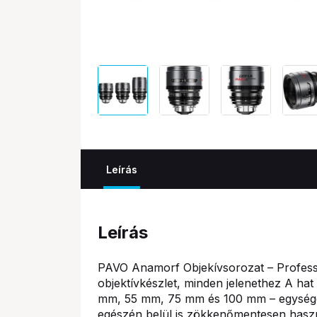
Leírás
Leírás
PAVO Anamorf Objekívsorozat – Professz
objektívkészlet, minden jelenethez A ha
mm, 55 mm, 75 mm és 100 mm – egységes 
egészén belül is zökkenőmentesen haszn