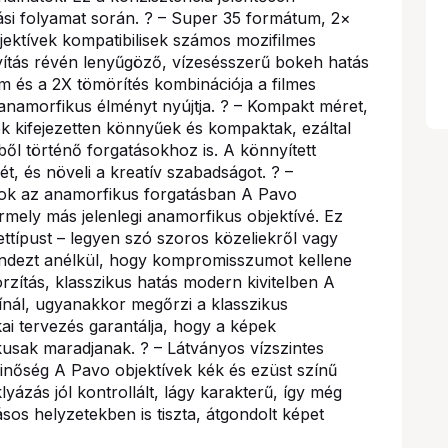
ási folyamat során. ? – Super 35 formátum, 2×
ektívek kompatibilisek számos mozifilmes
ítás révén lenyűgöző, vízesésszerű bokeh hatás
 és a 2X tömörítés kombinációja a filmes
anamorfikus élményt nyújtja. ? – Kompakt méret,
k kifejezetten könnyűek és kompaktak, ezáltal
ől történő forgatásokhoz is. A könnyített
sét, és növeli a kreatív szabadságot. ? –
atok az anamorfikus forgatásban A Pavo
rmely más jelenlegi anamorfikus objektívé. Ez
nettípust – legyen szó szoros közeliekről vagy
mindezt anélkül, hogy kompromisszumot kellene
torzítás, klasszikus hatás modern kivitelben A
kínál, ugyanakkor megőrzi a klasszikus
ai tervezés garantálja, hogy a képek
kusak maradjanak. ? – Látványos vízszintes
őség A Pavo objektívek kék és ezüst színű
lyázás jól kontrollált, lágy karakterű, így még
sos helyzetekben is tiszta, átgondolt képet