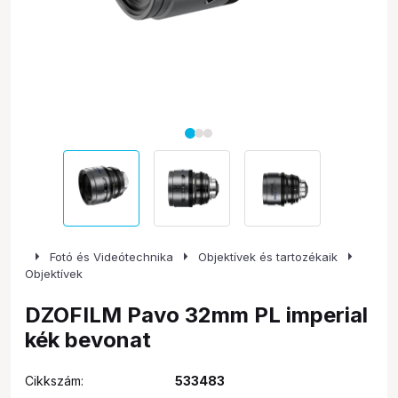
arrow_right
arrow_right
arrow_right
Fotó és Videótechnika
Objektívek és tartozékaik
Objektívek
DZOFILM Pavo 32mm PL imperial
kék bevonat
Cikkszám:
533483