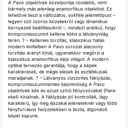
A Pavo objektívek közelpontja rövidebb, mint
bármely más jelenlegi anamorfikus objektívé. Ez
lehetővé teszi a változatos, sokféle jelenettípust –
legyen szó szoros közeliekről vagy dinamikus
környezeti beállításokról –, mindezt anélkül, hogy
kompromisszumot kellene kötni a látványvilág
terén. ? – Kellemes torzítás, klasszikus hatás
modern kivitelben A Pavo sorozat alacsony
torzítási arányt kínál, ugyanakkor megőrzi a
klasszikus anamorfikus képi világot. A modern
optikai tervezés garantálja, hogy a képek
karakteresek, de mégis élesek és esztétikusak
maradjanak. ? – Látványos vízszintes fáklyázás,
kompromisszummentes képminőség A Pavo
objektívek kék és ezüst színű fénycsóvákat (flare-
eket) kínálnak. A fáklyázás jól kontrollált, lágy
karakterű, így még éjszakai jeleneteknél vagy több
fényforrásos helyzetekben is tiszta, átgondolt
képet kapunk.