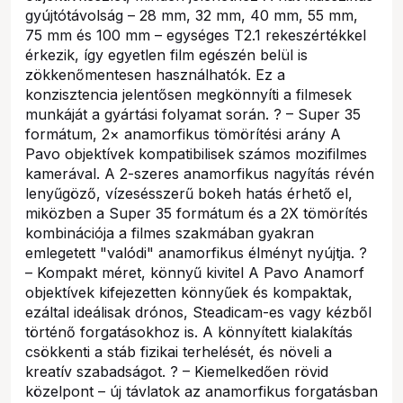
gyújtótávolság – 28 mm, 32 mm, 40 mm, 55 mm,
75 mm és 100 mm – egységes T2.1 rekeszértékkel
érkezik, így egyetlen film egészén belül is
zökkenőmentesen használhatók. Ez a
konzisztencia jelentősen megkönnyíti a filmesek
munkáját a gyártási folyamat során. ? – Super 35
formátum, 2× anamorfikus tömörítési arány A
Pavo objektívek kompatibilisek számos mozifilmes
kamerával. A 2-szeres anamorfikus nagyítás révén
lenyűgöző, vízesésszerű bokeh hatás érhető el,
miközben a Super 35 formátum és a 2X tömörítés
kombinációja a filmes szakmában gyakran
emlegetett "valódi" anamorfikus élményt nyújtja. ?
– Kompakt méret, könnyű kivitel A Pavo Anamorf
objektívek kifejezetten könnyűek és kompaktak,
ezáltal ideálisak drónos, Steadicam-es vagy kézből
történő forgatásokhoz is. A könnyített kialakítás
csökkenti a stáb fizikai terhelését, és növeli a
kreatív szabadságot. ? – Kiemelkedően rövid
közelpont – új távlatok az anamorfikus forgatásban