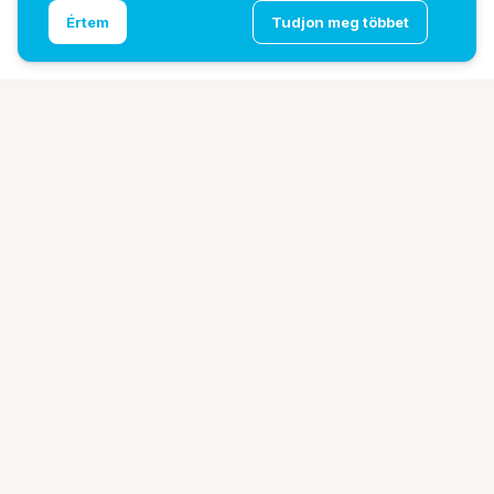
Ugrás az oldal tetejére
Értem
Tudjon meg többet
DZOFILM Pavo 32mm PL imperial kék bevonat
További oldalaink
Digitalizálás
EcoFlow
PhaseOne
TAMRON
Tesoro
Pályázatok
Ismerj meg minket!
Bemutatkozunk
Márkáink