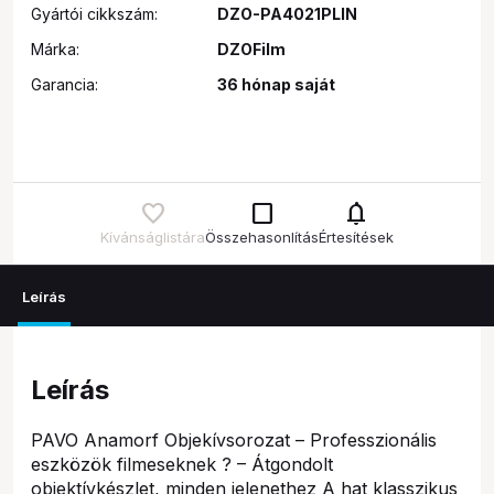
Gyártói cikkszám:
DZO-PA4021PLIN
Márka:
DZOFilm
Garancia:
36 hónap saját
check_box_outline_blank
notifications
Kívánságlistára
Összehasonlítás
Értesítések
Leírás
Leírás
PAVO Anamorf Objekívsorozat – Professzionális
eszközök filmeseknek ? – Átgondolt
objektívkészlet, minden jelenethez A hat klasszikus