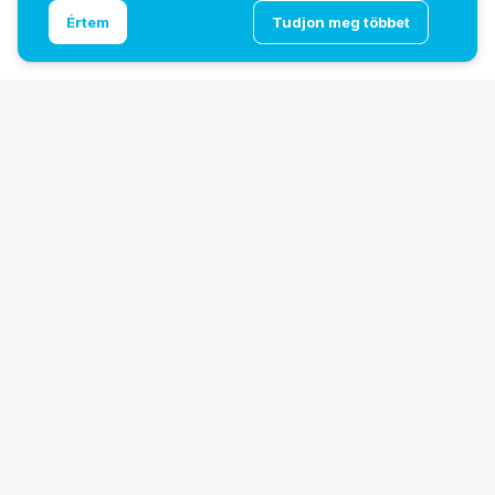
Ugrás az oldal tetejére
Értem
Tudjon meg többet
DZOFILM Pavo 40mm PL imperial semleges bevonat
További oldalaink
Digitalizálás
EcoFlow
PhaseOne
TAMRON
Tesoro
Pályázatok
Ismerj meg minket!
Bemutatkozunk
Márkáink