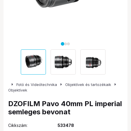
arrow_right
arrow_right
arrow_right
Fotó és Videótechnika
Objektívek és tartozékaik
Objektívek
DZOFILM Pavo 40mm PL imperial
semleges bevonat
Cikkszám:
533478