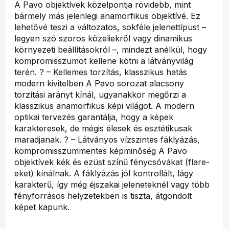
A Pavo objektívek közelpontja rövidebb, mint
bármely más jelenlegi anamorfikus objektívé. Ez
lehetővé teszi a változatos, sokféle jelenettípust –
legyen szó szoros közeliekről vagy dinamikus
környezeti beállításokról –, mindezt anélkül, hogy
kompromisszumot kellene kötni a látványvilág
terén. ? – Kellemes torzítás, klasszikus hatás
modern kivitelben A Pavo sorozat alacsony
torzítási arányt kínál, ugyanakkor megőrzi a
klasszikus anamorfikus képi világot. A modern
optikai tervezés garantálja, hogy a képek
karakteresek, de mégis élesek és esztétikusak
maradjanak. ? – Látványos vízszintes fáklyázás,
kompromisszummentes képminőség A Pavo
objektívek kék és ezüst színű fénycsóvákat (flare-
eket) kínálnak. A fáklyázás jól kontrollált, lágy
karakterű, így még éjszakai jeleneteknél vagy több
fényforrásos helyzetekben is tiszta, átgondolt
képet kapunk.