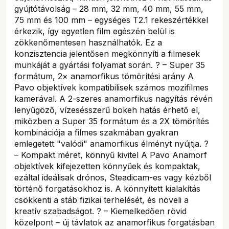
gyújtótávolság – 28 mm, 32 mm, 40 mm, 55 mm,
75 mm és 100 mm – egységes T2.1 rekeszértékkel
érkezik, így egyetlen film egészén belül is
zökkenőmentesen használhatók. Ez a
konzisztencia jelentősen megkönnyíti a filmesek
munkáját a gyártási folyamat során. ? – Super 35
formátum, 2× anamorfikus tömörítési arány A
Pavo objektívek kompatibilisek számos mozifilmes
kamerával. A 2-szeres anamorfikus nagyítás révén
lenyűgöző, vízesésszerű bokeh hatás érhető el,
miközben a Super 35 formátum és a 2X tömörítés
kombinációja a filmes szakmában gyakran
emlegetett "valódi" anamorfikus élményt nyújtja. ?
– Kompakt méret, könnyű kivitel A Pavo Anamorf
objektívek kifejezetten könnyűek és kompaktak,
ezáltal ideálisak drónos, Steadicam-es vagy kézből
történő forgatásokhoz is. A könnyített kialakítás
csökkenti a stáb fizikai terhelését, és növeli a
kreatív szabadságot. ? – Kiemelkedően rövid
közelpont – új távlatok az anamorfikus forgatásban