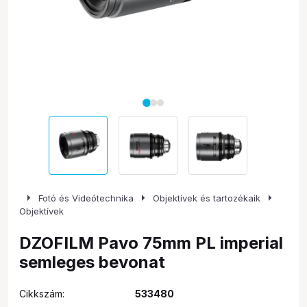
arrow_right
arrow_right
arrow_right
Fotó és Videótechnika
Objektívek és tartozékaik
Objektívek
DZOFILM Pavo 75mm PL imperial
semleges bevonat
Cikkszám:
533480