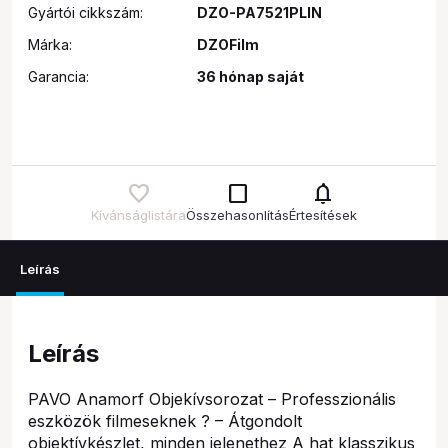
Gyártói cikkszám:
DZO-PA7521PLIN
Márka:
DZOFilm
Garancia:
36 hónap saját
check_box_outline_blank
notifications
Kívánságlistára
Összehasonlítás
Értesítések
Leírás
Leírás
PAVO Anamorf Objekívsorozat – Professzionális
eszközök filmeseknek ? – Átgondolt
objektívkészlet, minden jelenethez A hat klasszikus