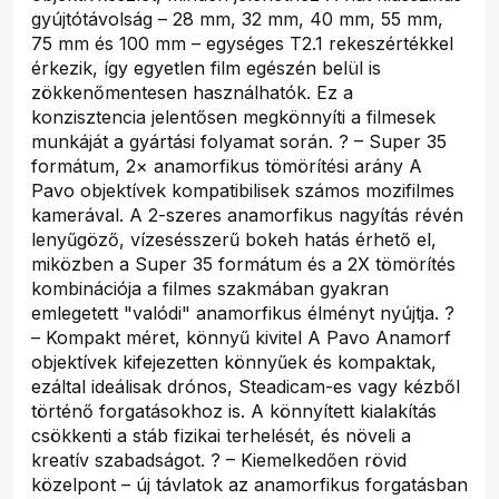
gyújtótávolság – 28 mm, 32 mm, 40 mm, 55 mm,
75 mm és 100 mm – egységes T2.1 rekeszértékkel
érkezik, így egyetlen film egészén belül is
zökkenőmentesen használhatók. Ez a
konzisztencia jelentősen megkönnyíti a filmesek
munkáját a gyártási folyamat során. ? – Super 35
formátum, 2× anamorfikus tömörítési arány A
Pavo objektívek kompatibilisek számos mozifilmes
kamerával. A 2-szeres anamorfikus nagyítás révén
lenyűgöző, vízesésszerű bokeh hatás érhető el,
miközben a Super 35 formátum és a 2X tömörítés
kombinációja a filmes szakmában gyakran
emlegetett "valódi" anamorfikus élményt nyújtja. ?
– Kompakt méret, könnyű kivitel A Pavo Anamorf
objektívek kifejezetten könnyűek és kompaktak,
ezáltal ideálisak drónos, Steadicam-es vagy kézből
történő forgatásokhoz is. A könnyített kialakítás
csökkenti a stáb fizikai terhelését, és növeli a
kreatív szabadságot. ? – Kiemelkedően rövid
közelpont – új távlatok az anamorfikus forgatásban