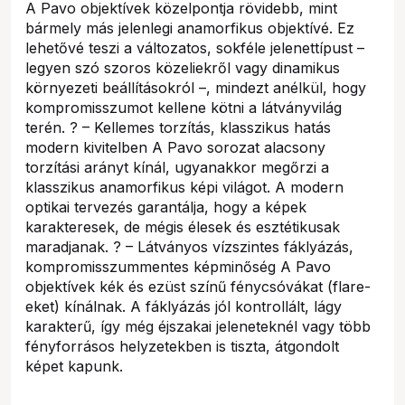
A Pavo objektívek közelpontja rövidebb, mint
bármely más jelenlegi anamorfikus objektívé. Ez
lehetővé teszi a változatos, sokféle jelenettípust –
legyen szó szoros közeliekről vagy dinamikus
környezeti beállításokról –, mindezt anélkül, hogy
kompromisszumot kellene kötni a látványvilág
terén. ? – Kellemes torzítás, klasszikus hatás
modern kivitelben A Pavo sorozat alacsony
torzítási arányt kínál, ugyanakkor megőrzi a
klasszikus anamorfikus képi világot. A modern
optikai tervezés garantálja, hogy a képek
karakteresek, de mégis élesek és esztétikusak
maradjanak. ? – Látványos vízszintes fáklyázás,
kompromisszummentes képminőség A Pavo
objektívek kék és ezüst színű fénycsóvákat (flare-
eket) kínálnak. A fáklyázás jól kontrollált, lágy
karakterű, így még éjszakai jeleneteknél vagy több
fényforrásos helyzetekben is tiszta, átgondolt
képet kapunk.