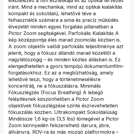
elkötelezett a film esztétikája és az optikai tervezés
iránt. Mind a mechanikai, mind az optikai kialakítás
kompakt és sokoldalú, lehetővé téve a
felhasználók számára a sima és precíz működés
élvezetét minden egyes forgatási pillanatban a
Pictor Zoom segítségével. Parfokális Kialakítás A
kép középpontja éles marad zoomolás közben is.
A zoom objektív valódi parfokális teljesítménye azt
jelenti, hogy a fókusz állandó marad közelitől a
nagylátószögig – és minden köztes állásban is. Ez
elengedhetetlen a gyors tempójú dokumentumfilm-
forgatásokhoz. Ez az a megbízhatóság, amely
lehetővé teszi, hogy a történetmesélésre
koncentrálj, ne a fókuszálásra. Minimális
Fókuszlégzés (Focus Breathing) A lebegő
felépítésnek köszönhetően a Pictor Zoom
objektívek fókuszlégzése szinte észrevehetetlen
fókuszálás közben. Ultrakompakt Sokoldalúság
Mindössze 1,6 kg-os (3,5 lbs) tömegével a Pictor
Zoom könnyedén felszerelhető darura, jibre,
állványra, ROV-ra és más mozgó platformokra –