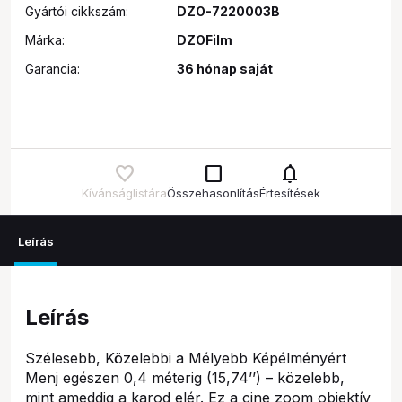
Gyártói cikkszám:
DZO-7220003B
Márka:
DZOFilm
Garancia:
36 hónap saját
check_box_outline_blank
notifications
Kívánságlistára
Összehasonlítás
Értesítések
Leírás
Leírás
Szélesebb, Közelebbi a Mélyebb Képélményért
Menj egészen 0,4 méterig (15,74’’) – közelebb,
mint ameddig a karod elér. Ez a cine zoom objektív