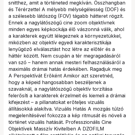
snitthez, amit a történeted megkíván. Összhangban
és Térérzettel A mélyebb mélységélesség (DOF) és
a szélesebb látószög (FOV) tágabb hátteret rögzít.
Ennek a nagylátószögű cine zoom objektívnek
minden egyes képkockája élő vászonná válik, ahol
a karakterek együtt lélegeznek a környezetükkel,
miközben az objektív egyedi karakterisztikája
lenyűgöző elválasztást hoz létre az előtér és a
háttér között. Nem csupán a tér megragadásáról
van szó – hanem annak mesteri felhasználásáról a
maximális drámai hatás érdekében. Ragadjuk meg
A Perspektívát Erőként Amikor azt szeretnéd,
hogy a képeid hangosabban beszéljenek a
szavaknál, a nagylátószögű objektív torzítása
felerősíti a karakterek érzelmeit és kiemeli a drámai
kifejezést – a pillanatokat erőteljes vizuális
állításokká alakítva. Vizuális Hatás A mozgás túlzó
megjelenítésével fokozza a kép ritmusát és növeli a
történet vizuális hatását. Professzionális Cine
Objektívek Masszív Kivitelben A DZOFILM