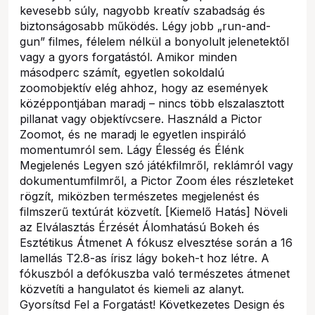
kevesebb súly, nagyobb kreatív szabadság és
biztonságosabb működés. Légy jobb „run-and-
gun” filmes, félelem nélkül a bonyolult jelenetektől
vagy a gyors forgatástól. Amikor minden
másodperc számít, egyetlen sokoldalú
zoomobjektív elég ahhoz, hogy az események
középpontjában maradj – nincs több elszalasztott
pillanat vagy objektívcsere. Használd a Pictor
Zoomot, és ne maradj le egyetlen inspiráló
momentumról sem. Lágy Élesség és Élénk
Megjelenés Legyen szó játékfilmről, reklámról vagy
dokumentumfilmről, a Pictor Zoom éles részleteket
rögzít, miközben természetes megjelenést és
filmszerű textúrát közvetít. [Kiemelő Hatás] Növeli
az Elválasztás Érzését Álomhatású Bokeh és
Esztétikus Átmenet A fókusz elvesztése során a 16
lamellás T2.8-as írisz lágy bokeh-t hoz létre. A
fókuszból a defókuszba való természetes átmenet
közvetíti a hangulatot és kiemeli az alanyt.
Gyorsítsd Fel a Forgatást! Következetes Design és