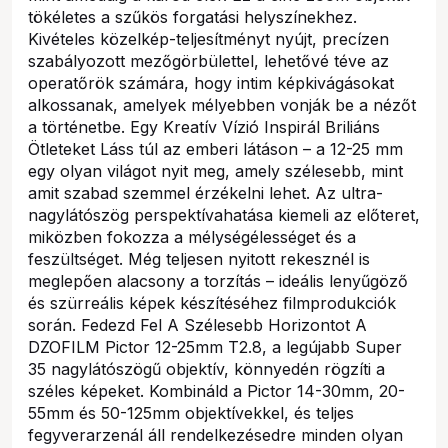
tökéletes a szűkös forgatási helyszínekhez.
Kivételes közelkép-teljesítményt nyújt, precízen
szabályozott mezőgörbülettel, lehetővé téve az
operatőrök számára, hogy intim képkivágásokat
alkossanak, amelyek mélyebben vonják be a nézőt
a történetbe. Egy Kreatív Vízió Inspirál Briliáns
Ötleteket Láss túl az emberi látáson – a 12-25 mm
egy olyan világot nyit meg, amely szélesebb, mint
amit szabad szemmel érzékelni lehet. Az ultra-
nagylátószög perspektívahatása kiemeli az előteret,
miközben fokozza a mélységélességet és a
feszültséget. Még teljesen nyitott rekesznél is
meglepően alacsony a torzítás – ideális lenyűgöző
és szürreális képek készítéséhez filmprodukciók
során. Fedezd Fel A Szélesebb Horizontot A
DZOFILM Pictor 12-25mm T2.8, a legújabb Super
35 nagylátószögű objektív, könnyedén rögzíti a
széles képeket. Kombináld a Pictor 14-30mm, 20-
55mm és 50-125mm objektívekkel, és teljes
fegyverarzenál áll rendelkezésedre minden olyan