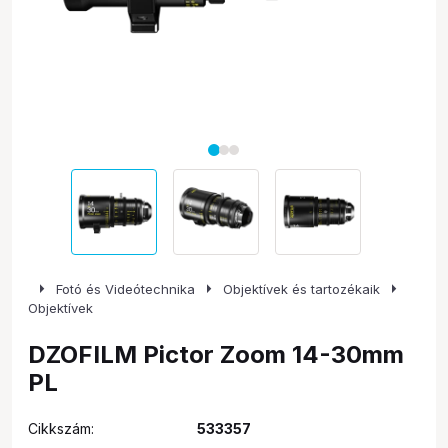
arrow_right
arrow_right
arrow_right
Fotó és Videótechnika
Objektívek és tartozékaik
Objektívek
DZOFILM Pictor Zoom 14-30mm
PL
Cikkszám:
533357