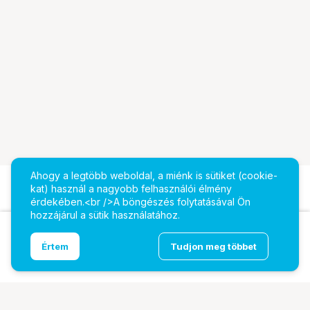
Ahogy a legtöbb weboldal, a miénk is sütiket (cookie-
kat) használ a nagyobb felhasználói élmény
érdekében.<br />A böngészés folytatásával Ön
hozzájárul a sütik használatához.
Ugrás az oldal tetejére
Értem
Tudjon meg többet
DZOFILM Pictor Zoom 14-30mm PL