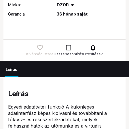
Márka:
DZOFilm
Garancia:
36 hónap saját
check_box_outline_blank
notifications
Kívánságlistára
Összehasonlítás
Értesítések
Leírás
Leírás
Egyedi adatátviteli funkció A különleges
adatinterfész képes kiolvasni és továbbítani a
fókusz- és rekeszérték-adatokat, melyek
felhasználhatók az utómunka és a virtuális