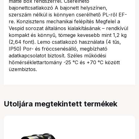
matte box rendszerrel. Cserélhető
bajonettcsatlakozó A bajonett helyszínen,
szerszám nélkül is könnyen cserélhető PL-ről EF-
re. Konzisztens mechanikai felépítés Megfelel a
Vespid sorozat általános kialakításának – rendkívül
kompakt és könnyű, tömege kevesebb mint 1,2 kg
(2,64 font). Lemo csatlakozó használata (4 tűs,
IP50) Por- és fröccsenésálló, megbízható
adatkapcsolatot biztosít. Széles működési
hőmérséklettartomány -25 °C és +70 °C között
üzembiztos.
Utoljára megtekintett termékek