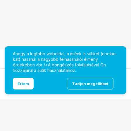
Ahogy a legtöbb weboldal, a miénk is sütiket (cookie-
kat) használ a nagyobb felhasználói élmény
érdekében.<br />A böngészés folytatásával Ön
hozzájárul a sütik használatához.
Ugrás az oldal tetejére
Értem
Tudjon meg többet
DZOFILM Vespid Cyber 75mm PL
További oldalaink
Digitalizálás
EcoFlow