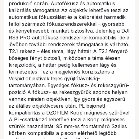
produkció során. Autofókusz és automatikus
kalibrálás támogatása Az objektív lehetővé teszi az
automatikus fókuszálást és a kalibrálást harmadik
féltől származó fókuszrendszerekkel – gyorsabb
és kényelmesebb munkát biztosítva. Jelenleg a DJI
RS3 PRO autofókusz rendszerrel kompatibilis, de a
jövőben további rendszerek támogatása is várható.
T2.1 rekesz – éles téma, lágy háttér A T2.1 fényerő
bőséges fényt biztosít, miközben a téma élesen
kirajzolódik, a háttér pedig kellemesen lágy és
természetes – ez a megjelenés konzisztens a
Vespid objektívek teljes gyújtótávolság-
tartományában. Egységes fókusz- és rekeszgyűrű-
pozíció A fókusz- és rekeszgyűrűk azonos helyen
vannak minden objektíven, így gyors és egyszerű
az átállás objektívcsere után. PL bajonett-
kompatibilitás a DZOFILM Koop mágneses szűrővel
A PL-csatlakozó lehetővé teszi a Koop mágneses
szűrők használatát. 95 mm-es frontátmérő Széles
körben kompatibilis a piacon elérhető legtöbb