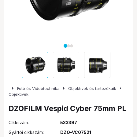
arrow_right
arrow_right
arrow_right
Fotó és Videótechnika
Objektívek és tartozékaik
Objektívek
DZOFILM Vespid Cyber 75mm PL
Cikkszám:
533397
Gyártói cikkszám:
DZO-VC07521