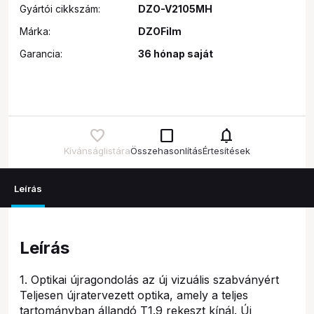
Gyártói cikkszám:
DZO-V2105MH
Márka:
DZOFilm
Garancia:
36 hónap saját
check_box_outline_blank
notifications
Kívánságlistára
Összehasonlítás
Értesítések
Leírás
Leírás
1. Optikai újragondolás az új vizuális szabványért
Teljesen újratervezett optika, amely a teljes
tartományban állandó T1.9 rekeszt kínál. Új