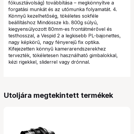
fókusztávolság) továbbítása – megkönnyítve a
forgatási munkát és az utómunka folyamatát. 4.
Könnyű kezelhetőség, tökéletes sokféle
beállításhoz Mindössze kb. 800g súlyú,
kiegyensúlyozott 80mm-es frontátmérővel és
testhosszal, a Vespid 2 a legkisebb PL-bajonettes,
nagy képkörű, nagy fényerejű fix optika.
Kifejezetten könnyű kamerarendszerekhez
tervezték, tökéletesen használható gimbalokkal,
kézi rigekkel, sliderrel vagy drónnal.
Utoljára megtekintett termékek