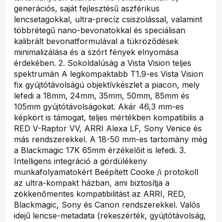
generációs, saját fejlesztésű aszférikus
lencsetagokkal, ultra-precíz csiszolással, valamint
többrétegű nano-bevonatokkal és speciálisan
kalibrált bevonatformulával a tükröződések
minimalizálása és a szórt fények elnyomása
érdekében. 2. Sokoldalúság a Vista Vision teljes
spektrumán A legkompaktabb T1.9-es Vista Vision
fix gyújtótávolságú objektívkészlet a piacon, mely
lefedi a 18mm, 24mm, 35mm, 50mm, 85mm és
105mm gyújtótávolságokat. Akár 46,3 mm-es
képkört is támogat, teljes mértékben kompatibilis a
RED V-Raptor VV, ARRI Alexa LF, Sony Venice és
más rendszerekkel. A 18-50 mm-es tartomány még
a Blackmagic 17K 65mm érzékelőit is lefedi. 3.
Intelligens integráció a gördülékeny
munkafolyamatokért Beépített Cooke /i protokoll
az ultra-kompakt házban, ami biztosítja a
zökkenőmentes kompatibilitást az ARRI, RED,
Blackmagic, Sony és Canon rendszerekkel. Valós
idejű lencse-metadata (rekeszérték, gyújtótávolság,