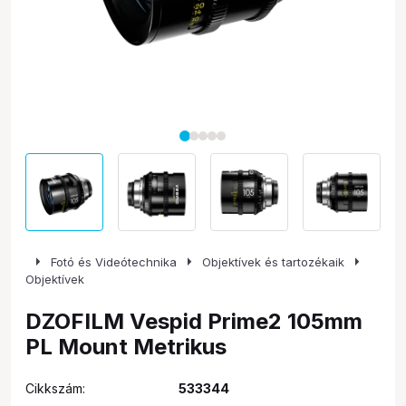
arrow_right
arrow_right
arrow_right
Fotó és Videótechnika
Objektívek és tartozékaik
Objektívek
DZOFILM Vespid Prime2 105mm
PL Mount Metrikus
Cikkszám:
533344