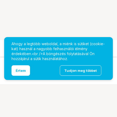
Ahogy a legtöbb weboldal, a miénk is sütiket (cookie-
kat) használ a nagyobb felhasználói élmény
érdekében.<br />A böngészés folytatásával Ön
hozzájárul a sütik használatához.
Ugrás az oldal tetejére
Értem
Tudjon meg többet
DZOFILM Vespid Prime2 105mm PL Mount Metrikus
További oldalaink
Digitalizálás
EcoFlow