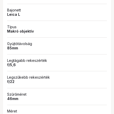
Bajonett
Leica L
Típus
Makró objektív
Gyújtótávolság
85mm
Legtágabb rekeszérték
f/5,6
Legszűkebb rekeszérték
f/22
Szűrőméret
46mm
Méret