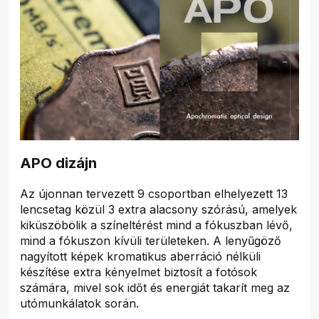
APO dizájn
Az újonnan tervezett 9 csoportban elhelyezett 13
lencsetag közül 3 extra alacsony szórású, amelyek
kiküszöbölik a színeltérést mind a fókuszban lévő,
mind a fókuszon kívüli területeken. A lenyűgöző
nagyított képek kromatikus aberráció nélküli
készítése extra kényelmet biztosít a fotósok
számára, mivel sok időt és energiát takarít meg az
utómunkálatok során.