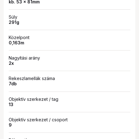
kb. 53 x 81mm
Súly
291g
Közelpont
0,163m
Nagyítási arány
2x
Rekeszlamellák száma
7db
Objektív szerkezet / tag
13
Objektív szerkezet / csoport
9