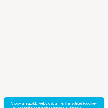
Ahogy a legtöbb weboldal, a miénk is sütiket (cookie-
kat) használ a nagyobb felhasználói élmény