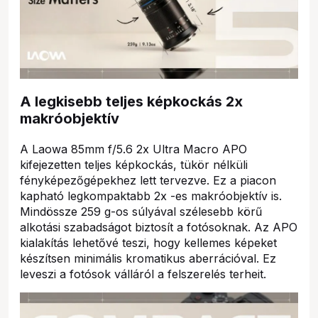
A legkisebb teljes képkockás 2x
makróobjektív
A Laowa 85mm f/5.6 2x Ultra Macro APO
kifejezetten teljes képkockás, tükör nélküli
fényképezőgépekhez lett tervezve. Ez a piacon
kapható legkompaktabb 2x -es makróobjektív is.
Mindössze 259 g-os súlyával szélesebb körű
alkotási szabadságot biztosít a fotósoknak. Az APO
kialakítás lehetővé teszi, hogy kellemes képeket
készítsen minimális kromatikus aberrációval. Ez
leveszi a fotósok válláról a felszerelés terheit.