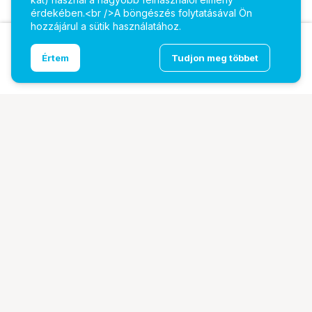
érdekében.<br />A böngészés folytatásával Ön
hozzájárul a sütik használatához.
Laowa 85mm f/5.6 2X Ultra Macro APO L Mount
Ugrás az oldal tetejére
Értem
Tudjon meg többet
objektív
További oldalaink
Digitalizálás
EcoFlow
PhaseOne
TAMRON
Tesoro
Pályázatok
Ismerj meg minket!