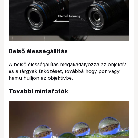
Belső élességállítás
A belső élességállítás megakadályozza az objektív
és a tárgyak ütközését, továbbá hogy por vagy
hamu hulljon az objektívbe.
További mintafotók