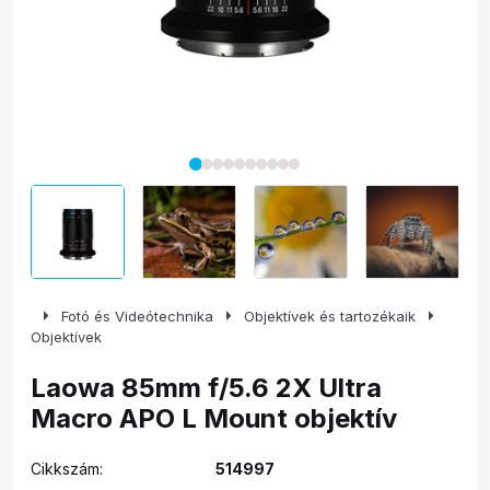
arrow_right
arrow_right
arrow_right
Fotó és Videótechnika
Objektívek és tartozékaik
Objektívek
Laowa 85mm f/5.6 2X Ultra
Macro APO L Mount objektív
Cikkszám:
514997