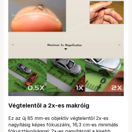
Végtelentől a 2x-es makróig
Ez az új 85 mm-es objektív végtelentől 2x-es
nagyításig képes fókuszálni, 16,3 cm-es minimális
fókusztávolsággal. 2x-es nagyításnál a kisebb