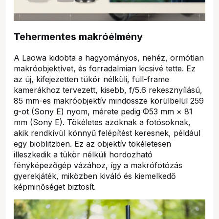
Tehermentes makróélmény
A Laowa kidobta a hagyományos, nehéz, ormótlan
makróobjektívet, és forradalmian kicsivé tette. Ez
az új, kifejezetten tükör nélküli, full-frame
kamerákhoz tervezett, kisebb, f/5.6 rekesznyílású,
85 mm-es makróobjektív mindössze körülbelül 259
g-ot (Sony E) nyom, mérete pedig Φ53 mm × 81
mm (Sony E). Tökéletes azoknak a fotósoknak,
akik rendkívül könnyű felépítést keresnek, például
egy bioblitzben. Ez az objektív tökéletesen
illeszkedik a tükör nélküli hordozható
fényképezőgép vázához, így a makrófotózás
gyerekjáték, miközben kiváló és kiemelkedő
képminőséget biztosít.