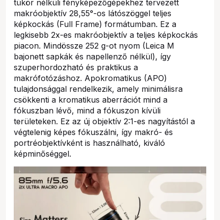
tükör nélküli fényképezőgépekhez tervezett
makróobjektív 28,55°-os látószöggel teljes
képkockás (Full Frame) formátumban. Ez a
legkisebb 2x-es makróobjektív a teljes képkockás
piacon. Mindössze 252 g-ot nyom (Leica M
bajonett sapkák és napellenző nélkül), így
szuperhordozható és praktikus a
makrófotózáshoz. Apokromatikus (APO)
tulajdonsággal rendelkezik, amely minimálisra
csökkenti a kromatikus aberrációt mind a
fókuszban lévő, mind a fókuszon kívüli
területeken. Ez az új objektív 2:1-es nagyítástól a
végtelenig képes fókuszálni, így makró- és
portréobjektívként is használható, kiváló
képminőséggel.