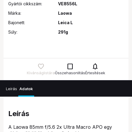
Gyártói cikkszám:
VE8556L
Márka:
Laowa
Bajonett:
Leica L
Súly:
291g
check_box_outline_blank
notifications
Kívánságlistára
Összehasonlítás
Értesítések
Leírás
Adatok
Leírás
A Laowa 85mm f/5.6 2x Ultra Macro APO egy