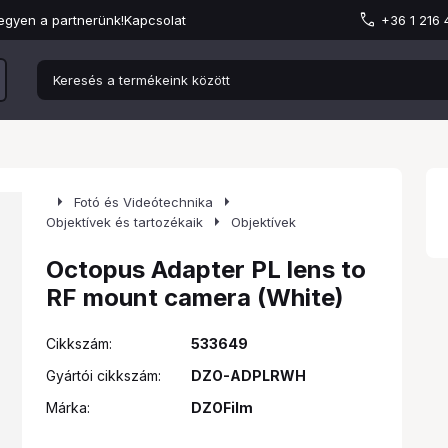
egyen a partnerünk!
Kapcsolat
+36 1 216
arrow_right
arrow_right
Fotó és Videótechnika
arrow_right
Objektívek és tartozékaik
Objektívek
Octopus Adapter PL lens to
RF mount camera (White)
Cikkszám:
533649
Gyártói cikkszám:
DZO-ADPLRWH
Márka:
DZOFilm