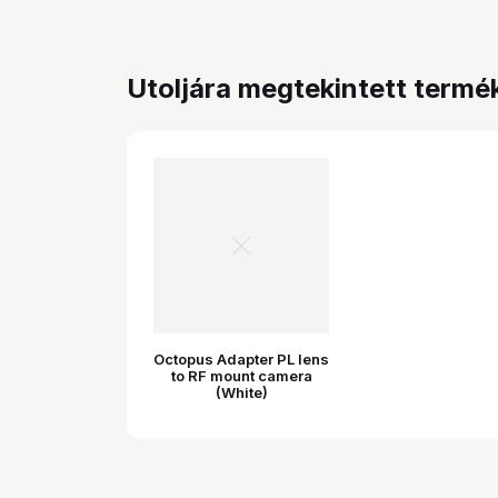
Utoljára megtekintett termé
Octopus Adapter PL lens
to RF mount camera
(White)