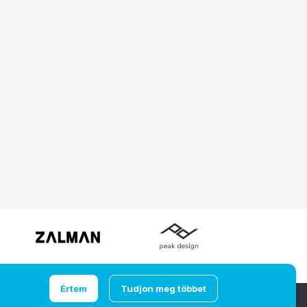
Értem
Tudjon meg többet
Ugrás az oldal tetejére