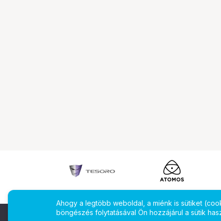
Ahogy a legtöbb weboldal, a miénk is sütiket (co
böngészés folytatásával Ön hozzájárul a sütik has