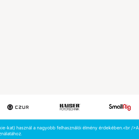
okie-kat) használ a nagyobb felhasználói élmény érdekében.<br />A
ználatához.