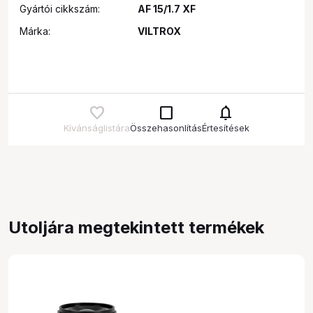
Gyártói cikkszám:
AF 15/1.7 XF
Márka:
VILTROX
check_box_outline_blank
notifications
Kívánságlistára
Összehasonlítás
Értesítések
Utoljára megtekintett termékek