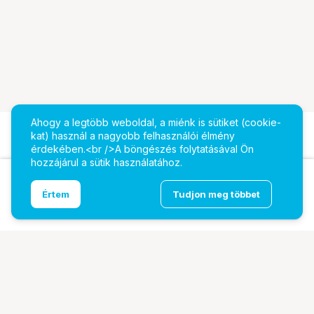
Ahogy a legtöbb weboldal, a miénk is sütiket (cookie-
kat) használ a nagyobb felhasználói élmény
érdekében.<br />A böngészés folytatásával Ön
hozzájárul a sütik használatához.
Ugrás az oldal tetejére
Értem
Tudjon meg többet
Viltrox objektív AF 15mm F/1.7 Fuji XF
További oldalaink
Digitalizálás
EcoFlow