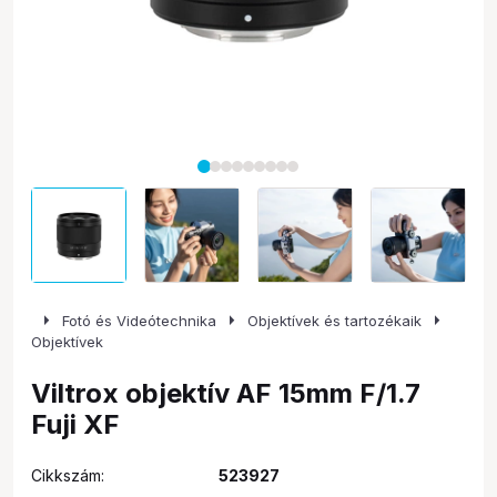
arrow_right
arrow_right
arrow_right
Fotó és Videótechnika
Objektívek és tartozékaik
Objektívek
Viltrox objektív AF 15mm F/1.7
Fuji XF
Cikkszám:
523927