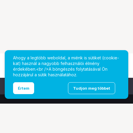
Ahogy a legtöbb weboldal, a miénk is sütiket (cookie-
kat) használ a nagyobb felhasználói élmény
érdekében.<br />A böngészés folytatásával Ön
hozzájárul a sütik használatához.
Ugrás az oldal tetejére
Értem
Tudjon meg többet
További oldalaink
Digitalizálás