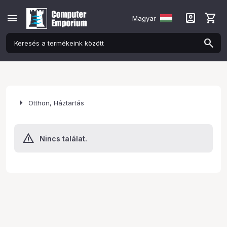
menu
account_box
shopping_cart
Magyar
arrow_right
Otthon, Háztartás
Nincs találat.