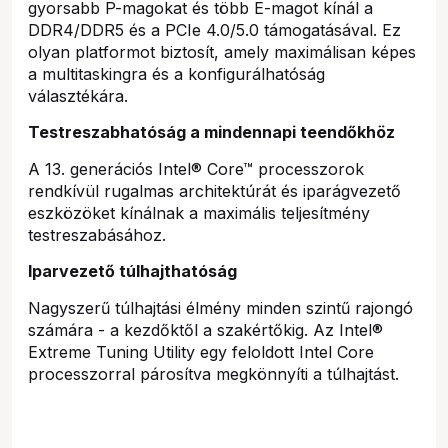
gyorsabb P-magokat és több E-magot kínál a
DDR4/DDR5 és a PCIe 4.0/5.0 támogatásával. Ez
olyan platformot biztosít, amely maximálisan képes
a multitaskingra és a konfigurálhatóság
választékára.
Testreszabhatóság a mindennapi teendőkhöz
A 13. generációs Intel® Core™ processzorok
rendkívül rugalmas architektúrát és iparágvezető
eszközöket kínálnak a maximális teljesítmény
testreszabásához.
Iparvezető túlhajthatóság
Nagyszerű túlhajtási élmény minden szintű rajongó
számára - a kezdőktől a szakértőkig. Az Intel®
Extreme Tuning Utility egy feloldott Intel Core
processzorral párosítva megkönnyíti a túlhajtást.