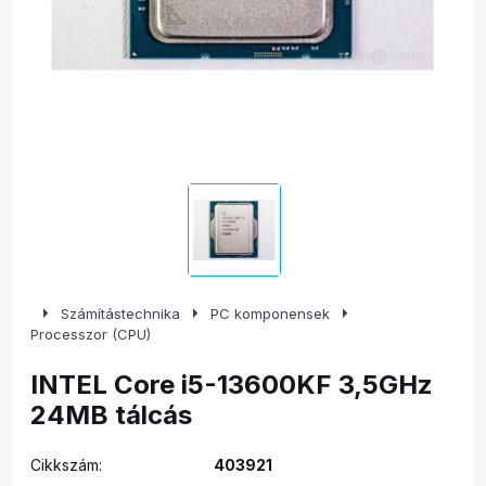
arrow_right
arrow_right
arrow_right
Számítástechnika
PC komponensek
Processzor (CPU)
INTEL Core i5-13600KF 3,5GHz
24MB tálcás
Cikkszám:
403921