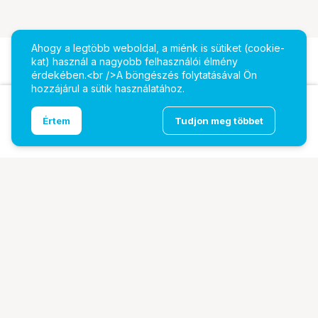
Ahogy a legtöbb weboldal, a miénk is sütiket (cookie-
kat) használ a nagyobb felhasználói élmény
érdekében.<br />A böngészés folytatásával Ön
hozzájárul a sütik használatához.
Ugrás az oldal tetejére
Értem
Tudjon meg többet
INTEL Core i5-13600KF 3,5GHz 24MB tálcás
További oldalaink
Digitalizálás
EcoFlow
PhaseOne
TAMRON
Tesoro