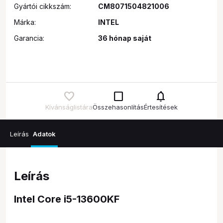
Gyártói cikkszám:
CM8071504821006
Márka:
INTEL
Garancia:
36 hónap saját
check_box_outline_blank
notifications
Kívánságlistára
Összehasonlítás
Értesítések
Leírás
Adatok
Leírás
Intel Core i5-13600KF