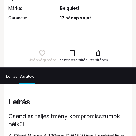
Márka:
Be quiet!
Garancia:
12 hónap saját
check_box_outline_blank
notifications
Kívánságlistára
Összehasonlítás
Értesítések
Leírás
Adatok
Leírás
Csend és teljesítmény kompromisszumok
nélkül