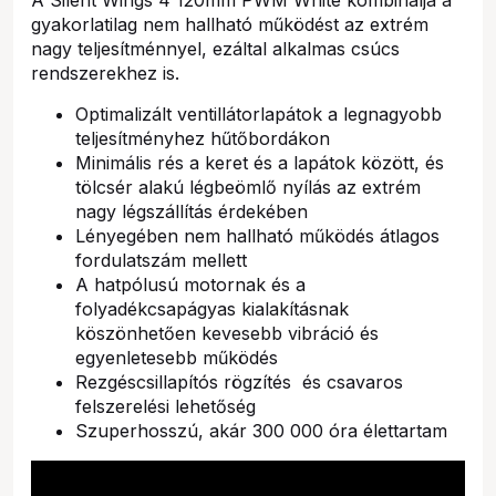
A Silent Wings 4 120mm PWM White kombinálja a
gyakorlatilag nem hallható működést az extrém
nagy teljesítménnyel, ezáltal alkalmas csúcs
rendszerekhez is.
Optimalizált ventillátorlapátok a legnagyobb
teljesítményhez hűtőbordákon
Minimális rés a keret és a lapátok között, és
tölcsér alakú légbeömlő nyílás az extrém
nagy légszállítás érdekében
Lényegében nem hallható működés átlagos
fordulatszám mellett
A hatpólusú motornak és a
folyadékcsapágyas kialakításnak
köszönhetően kevesebb vibráció és
egyenletesebb működés
Rezgéscsillapítós rögzítés és csavaros
felszerelési lehetőség
Szuperhosszú, akár 300 000 óra élettartam