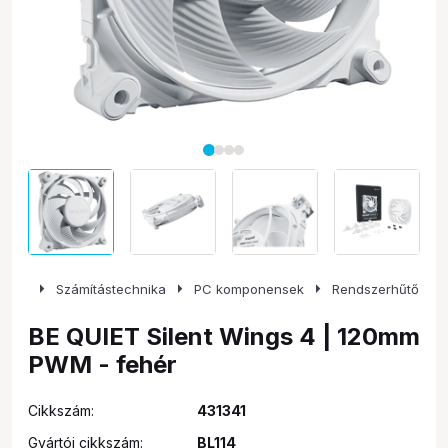
arrow_right
arrow_right
arrow_right
Számítástechnika
PC komponensek
Rendszerhűtő
BE QUIET Silent Wings 4 | 120mm
PWM - fehér
Cikkszám:
431341
Gyártói cikkszám:
BL114