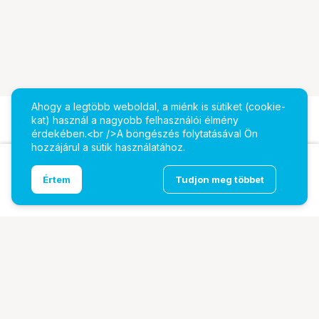
Ahogy a legtöbb weboldal, a miénk is sütiket (cookie-
kat) használ a nagyobb felhasználói élmény
érdekében.<br />A böngészés folytatásával Ön
hozzájárul a sütik használatához.
Ugrás az oldal tetejére
Értem
Tudjon meg többet
BE QUIET Silent Wings 4 | 120mm PWM - fehér
További oldalaink
Digitalizálás
EcoFlow
PhaseOne