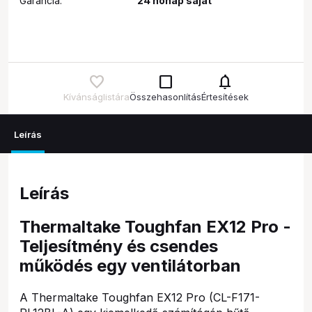
Garancia:
24 hónap saját
check_box_outline_blank
notifications
Kívánságlistára
Összehasonlítás
Értesítések
Leírás
Leírás
Thermaltake Toughfan EX12 Pro -
Teljesítmény és csendes
működés egy ventilátorban
A Thermaltake Toughfan EX12 Pro (CL-F171-