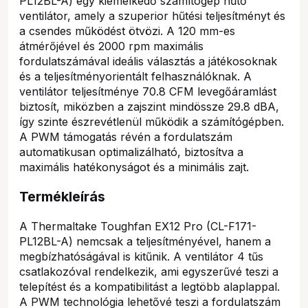
PL12BL-A) egy kiemelkedő számítógép hűtő
ventilátor, amely a szuperior hűtési teljesítményt és
a csendes működést ötvözi. A 120 mm-es
átmérőjével és 2000 rpm maximális
fordulatszámával ideális választás a játékosoknak
és a teljesítményorientált felhasználóknak. A
ventilátor teljesítménye 70.8 CFM levegőáramlást
biztosít, miközben a zajszint mindössze 29.8 dBA,
így szinte észrevétlenül működik a számítógépben.
A PWM támogatás révén a fordulatszám
automatikusan optimalizálható, biztosítva a
maximális hatékonyságot és a minimális zajt.
Termékleírás
A Thermaltake Toughfan EX12 Pro (CL-F171-
PL12BL-A) nemcsak a teljesítményével, hanem a
megbízhatóságával is kitűnik. A ventilátor 4 tűs
csatlakozóval rendelkezik, ami egyszerűvé teszi a
telepítést és a kompatibilitást a legtöbb alaplappal.
A PWM technológia lehetővé teszi a fordulatszám