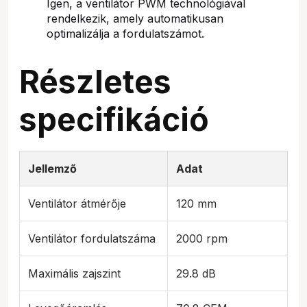
Igen, a ventilátor PWM technológiával
rendelkezik, amely automatikusan
optimalizálja a fordulatszámot.
Részletes
specifikáció
Jellemző
Adat
Ventilátor átmérője
120 mm
Ventilátor fordulatszáma
2000 rpm
Maximális zajszint
29.8 dB