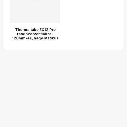
Thermaltake EX12 Pro
rendszerventilátor -
120mm-es, nagy statikus
nyomású, cserélhető
kiadású, fekete, 3db-os
készlet