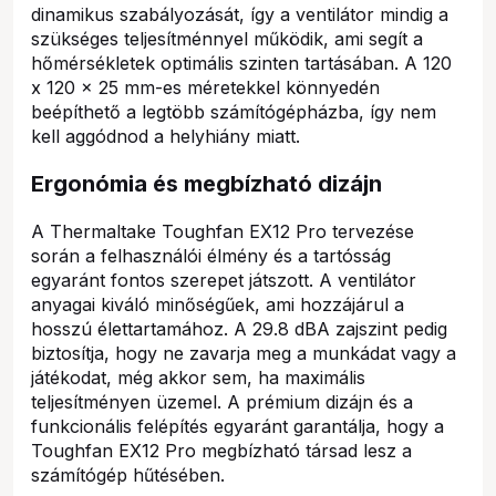
dinamikus szabályozását, így a ventilátor mindig a
szükséges teljesítménnyel működik, ami segít a
hőmérsékletek optimális szinten tartásában. A 120
x 120 x 25 mm-es méretekkel könnyedén
beépíthető a legtöbb számítógépházba, így nem
kell aggódnod a helyhiány miatt.
Ergonómia és megbízható dizájn
A Thermaltake Toughfan EX12 Pro tervezése
során a felhasználói élmény és a tartósság
egyaránt fontos szerepet játszott. A ventilátor
anyagai kiváló minőségűek, ami hozzájárul a
hosszú élettartamához. A 29.8 dBA zajszint pedig
biztosítja, hogy ne zavarja meg a munkádat vagy a
játékodat, még akkor sem, ha maximális
teljesítményen üzemel. A prémium dizájn és a
funkcionális felépítés egyaránt garantálja, hogy a
Toughfan EX12 Pro megbízható társad lesz a
számítógép hűtésében.