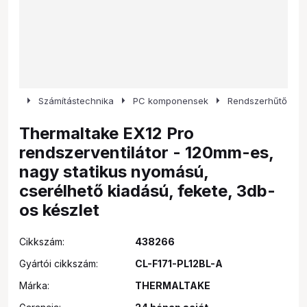
arrow_right
arrow_right
arrow_right
Számítástechnika
PC komponensek
Rendszerhűtő
Thermaltake EX12 Pro
rendszerventilátor - 120mm-es,
nagy statikus nyomású,
cserélhető kiadású, fekete, 3db-
os készlet
Cikkszám:
438266
Gyártói cikkszám:
CL-F171-PL12BL-A
Márka:
THERMALTAKE