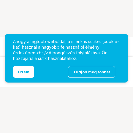
Ahogy a legtöbb weboldal, a miénk is sütiket (cookie-
kat) használ a nagyobb felhasználói élmény
érdekében.<br />A böngészés folytatásával Ön
hozzájárul a sütik használatához.
Thermaltake EX12 Pro rendszerventilátor - 120mm-
Ugrás az oldal tetejére
Értem
Tudjon meg többet
es, nagy statikus nyomású, cserélhető kiadású,
fekete, 3db-os készlet
További oldalaink
Digitalizálás
EcoFlow
PhaseOne