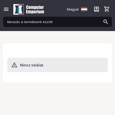
menu
account_box
shopping_cart
Magyar
Nincs találat.