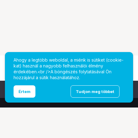
Ahogy a legtöbb weboldal, a miénk is sütiket (cookie-
kat) használ a nagyobb felhasználói élmény
érdekében.<br />A böngészés folytatásával Ön
hozzájárul a sütik használatához.
Ugrás az oldal tetejére
Értem
Tudjon meg többet
További oldalaink
Digitalizálás