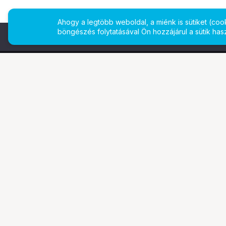
Ahogy a legtöbb weboldal, a miénk is sütiket (co
böngészés folytatásával Ön hozzájárul a sütik has
További oldalaink
Ismerj
Digitalizálás
Bemuta
EcoFlow
Márkái
PhaseOne
Legyen 
TAMRON
Referen
Tesoro
Gyakran
Pályázatok
Állásaj