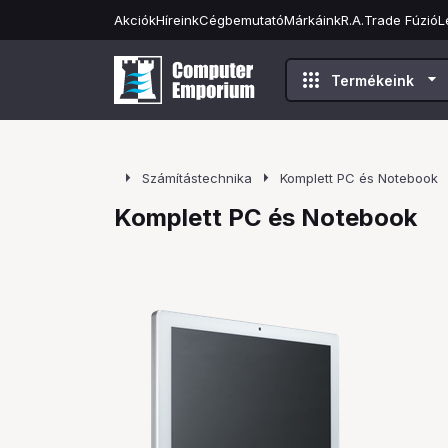
Akciók
Híreink
Cégbemutató
Márkáink
R.A.Trade Fúzió
L
apps
arrow_drop_down
Termékeink
arrow_right
arrow_right
Számítástechnika
Komplett PC és Notebook
Komplett PC és Notebook