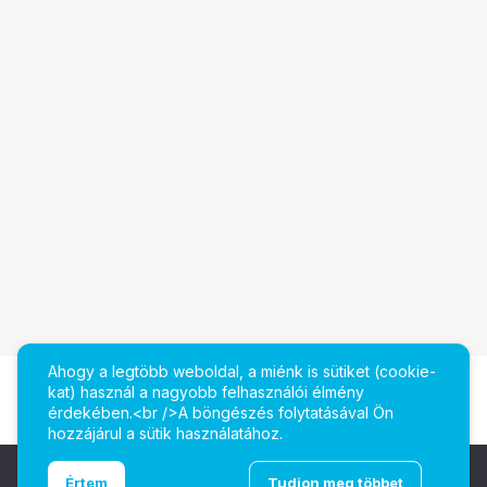
Ahogy a legtöbb weboldal, a miénk is sütiket (cookie-
kat) használ a nagyobb felhasználói élmény
érdekében.<br />A böngészés folytatásával Ön
hozzájárul a sütik használatához.
Ugrás az oldal tetejére
Értem
Tudjon meg többet