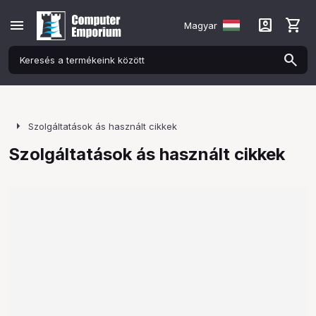
menu
account_box
shopping_cart
Magyar
arrow_right
Szolgáltatások ás használt cikkek
Szolgáltatások ás használt cikkek