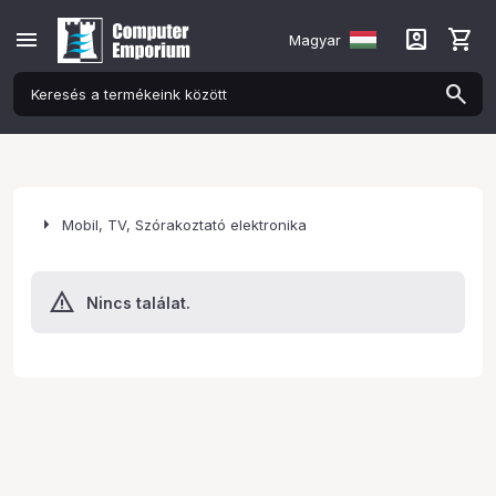
menu
account_box
shopping_cart
Magyar
arrow_right
Mobil, TV, Szórakoztató elektronika
Nincs találat.