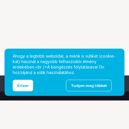
Ahogy a legtöbb weboldal, a miénk is sütiket (cookie-
kat) használ a nagyobb felhasználói élmény
érdekében.<br />A böngészés folytatásával Ön
hozzájárul a sütik használatához.
Ugrás az oldal tetejére
Értem
Tudjon meg többet
További oldalaink
Digitalizálás