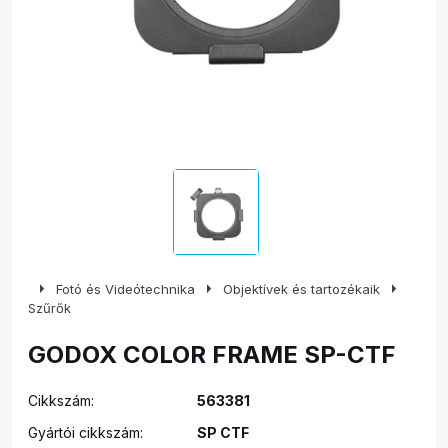
arrow_right
arrow_right
arrow_right
Fotó és Videótechnika
Objektívek és tartozékaik
Szűrők
GODOX COLOR FRAME SP-CTF
Cikkszám:
563381
Gyártói cikkszám:
SP CTF