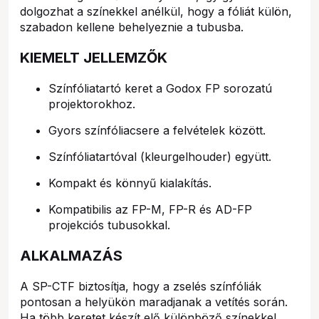
dolgozhat a színekkel anélkül, hogy a fóliát külön,
szabadon kellene behelyeznie a tubusba.
KIEMELT JELLEMZŐK
Színfóliatartó keret a Godox FP sorozatú
projektorokhoz.
Gyors színfóliacsere a felvételek között.
Színfóliatartóval (kleurgelhouder) együtt.
Kompakt és könnyű kialakítás.
Kompatibilis az FP-M, FP-R és AD-FP
projekciós tubusokkal.
ALKALMAZÁS
A SP-CTF biztosítja, hogy a zselés színfóliák
pontosan a helyükön maradjanak a vetítés során.
Ha több keretet készít elő különböző színekkel,