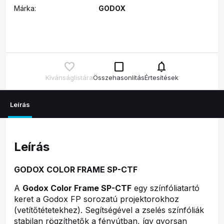
Márka:
GODOX
check_box_outline_blank
notifications
Kívánságlistára
Összehasonlítás
Értesítések
Leírás
Leírás
GODOX COLOR FRAME SP-CTF
A
Godox Color Frame SP-CTF
egy színfóliatartó
keret a Godox FP sorozatú projektorokhoz
(vetítőtétetekhez). Segítségével a zselés színfóliák
stabilan rögzíthetők a fényútban, így gyorsan