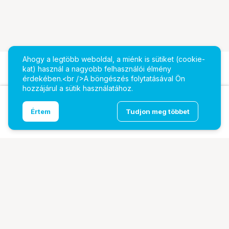
Ahogy a legtöbb weboldal, a miénk is sütiket (cookie-
kat) használ a nagyobb felhasználói élmény
érdekében.<br />A böngészés folytatásával Ön
hozzájárul a sütik használatához.
Ugrás az oldal tetejére
Értem
Tudjon meg többet
GODOX COLOR FRAME SP-CTF
További oldalaink
Digitalizálás
EcoFlow
PhaseOne
TAMRON