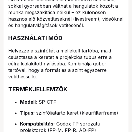
sokkal gyorsabban válthat a hangulatok között a
munka megszakítása nélkül – ez különösen
hasznos élő közvetítéseknél (livestream), videóknál
és hangulatvilágítások vetítésénél.
HASZNÁLATI MÓD
Helyezze a színfóliát a mellékelt tartóba, majd
csúsztassa a keretet a projekciós tubus erre a
célra kialakított nyílásába. Kombinálja gobo-
tartóval, hogy a formát és a színt egyszerre
vetíthesse ki.
TERMÉKJELLEMZŐK
Modell:
SP-CTF
Típus:
színfóliatartó keret (kleurfilterframe)
Kompatibilitás:
Godox FP sorozatú
projektorok (FP-M, FP-R, AD-FP)