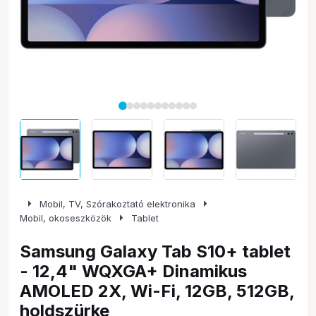
arrow_right
arrow_right
Mobil, TV, Szórakoztató elektronika
arrow_right
Mobil, okoseszközök
Tablet
Samsung Galaxy Tab S10+ tablet
- 12,4" WQXGA+ Dinamikus
AMOLED 2X, Wi-Fi, 12GB, 512GB,
holdszürke