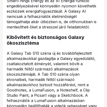
SmartThings Energy és az AI Energia funkció
engedélyezésével könnyedén nyomon követhetik
eszközeik energiafogyasztását. A Galaxy AI
nemcsak a felhasználók életminőségét
támogathatja akár útközben is, de otthonukban is
mentesítheti őket a stresszel járó feladatoktól.
Kibővített és biztonságos Galaxy
ökoszisztéma
A Galaxy Tab S10 széria új és továbbfejlesztett
alkalmazásokkal gazdagítja a Galaxy egyedülálló,
csatlakoztatott élményét, valamint bővíti a
harmadik féltől származó alkalmazások
ökoszisztémáját. A Tab S10 széria olyan
élvonalbeli, harmadik féltől származó
alkalmazásokhoz biztosít hozzáférést, mint a
Goodnotes, a LumaFusion, a Noteshelf, a Clip
Studio Paint, a Picsart vagy a Sketchbook. A
felhasználók a LumaFusion alkalmazásban
könnyedén beállíthatják a videók sebességet vagy