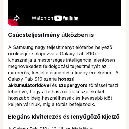
Csúcsteljesítmény útközben is
A Samsung nagy teljesítményt előtérbe helyező
örökségére alapozva a Galaxy Tab S10+
kihasználja a mesterséges intelligencia jelentősen
megnövekedett feldolgozási teljesítményét az
extraerős, késleltetésmentes élmény érdekében. A
Galaxy Tab S10 széria
hosszú
akkumulátoridővel
és
szupergyors
töltéssel teszi
lehetővé, hogy a felhasználók készüléküket
hosszabb ideig használhassák és kevesebb időt
kelljen várniuk, míg a töltés befejeződik.
Elegáns kivitelezés és lenyűgöző kijelző
A Galaxy Tab S10+ 12,4"-es kijelzője a