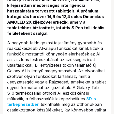
kifejezetten mesterséges intelligencia
használatára tervezett tabletjeit. A prémium
kategóriás hardver 14,6 és 12,4 colos Dinamikus
AMOLED 2X kijelzővel érkezik, amely a
tabletekhez biztosított, intuitív S Pen toll ideális
felületeként szolgál.
A nagyobb feldolgozási teljesítmény gyorsabb és
reakciókészebb AI-alapú funkciókat kínál. Ezek a
funkciók mostantól könnyedén elérhetőek az AI
asszisztens testreszabásához szükséges írott
utasításokkal, Billentyűzetes tokon található új
Galaxy AI billentyű megnyomásával. Az élvonalbeli
szoftver olyan funkciókat tartalmaz, mint a
Jegyzetsegéd vagy a Rajzsegéd, amelyeket a tablet
egyedi formátumához igazítottak. A Galaxy Tab
S10 termékcsalád otthoni AI eszközként is
működik, a felhasználók leképezhetik és
3D-s
térképnézetben
tekinthetik meg az otthonukban
csatlakoztatott készülékeket, így könnyebbé válhat