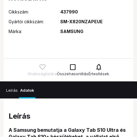
Cikkszám:
437990
Gyártói cikkszám:
SM-X820NZAPEUE
Márka:
SAMSUNG
check_box_outline_blank
notifications
Kívánságlistára
Összehasonlítás
Értesítések
Leírás
Adatok
Leírás
A Samsung bemutatja a Galaxy Tab S10 Ultra és
Galaxy Tab S10+ készülékeket, a vállalat első,