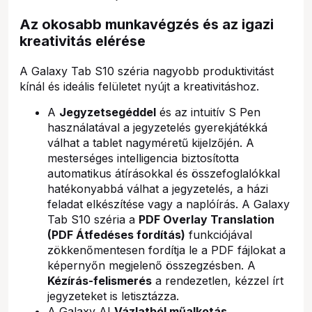
Az okosabb munkavégzés és az igazi
kreativitás elérése
A Galaxy Tab S10 széria nagyobb produktivitást
kínál és ideális felületet nyújt a kreativitáshoz.
A
Jegyzetsegéddel
és az intuitív S Pen
használatával a jegyzetelés gyerekjátékká
válhat a tablet nagyméretű kijelzőjén. A
mesterséges intelligencia biztosította
automatikus átírásokkal és összefoglalókkal
hatékonyabbá válhat a jegyzetelés, a házi
feladat elkészítése vagy a naplóírás. A Galaxy
Tab S10 széria a
PDF Overlay Translation
(PDF Átfedéses fordítás)
funkciójával
zökkenőmentesen fordítja le a PDF fájlokat a
képernyőn megjelenő összegzésben. A
Kézírás-felismerés
a rendezetlen, kézzel írt
jegyzeteket is letisztázza.
A Galaxy AI
Vázlatból műalkotás