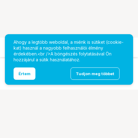
Ahogy a legtöbb weboldal, a miénk is sütiket (cookie-
kat) használ a nagyobb felhasználói élmény
érdekében.<br />A böngészés folytatásával Ön
hozzájárul a sütik használatához.
Samsung Galaxy Tab S10+ tablet - 12,4" WQXGA+
Ugrás az oldal tetejére
Értem
Tudjon meg többet
Dinamikus AMOLED 2X, Wi-Fi, 12GB, 512GB,
holdszürke
További oldalaink
Digitalizálás
EcoFlow
PhaseOne