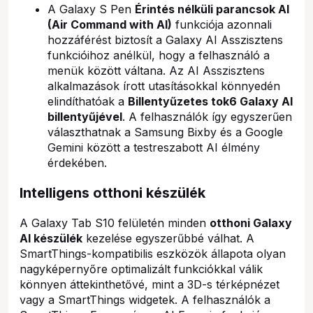
A Galaxy S Pen
Érintés nélküli parancsok AI
(Air Command with AI)
funkciója azonnali
hozzáférést biztosít a Galaxy AI Asszisztens
funkcióihoz anélkül, hogy a felhasználó a
menük között váltana. Az AI Asszisztens
alkalmazások írott utasításokkal könnyedén
elindíthatóak a
Billentyűzetes tok6 Galaxy AI
billentyűjével
. A felhasználók így egyszerűen
választhatnak a Samsung Bixby és a Google
Gemini között a testreszabott AI élmény
érdekében.
Intelligens otthoni készülék
A Galaxy Tab S10 felületén minden
otthoni Galaxy
AI készülék
kezelése egyszerűbbé válhat. A
SmartThings-kompatibilis eszközök állapota olyan
nagyképernyőre optimalizált funkciókkal válik
könnyen áttekinthetővé, mint a 3D-s térképnézet
vagy a SmartThings widgetek. A felhasználók a