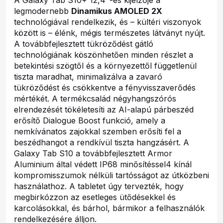
legmodernebb
Dinamikus AMOLED 2X
technológiával rendelkezik, és – kültéri viszonyok
között is – élénk, mégis természetes látványt nyújt.
A továbbfejlesztett tükröződést gátló
technológiának köszönhetően minden részlet a
betekintési szögtől és a környezettől függetlenül
tiszta maradhat, minimalizálva a zavaró
tükröződést és csökkentve a fényvisszaverődés
mértékét. A termékcsalád négyhangszórós
elrendezését tökéletesíti az AI-alapú párbeszéd
erősítő Dialogue Boost funkció, amely a
nemkívánatos zajokkal szemben erősíti fel a
beszédhangot a rendkívül tiszta hangzásért. A
Galaxy Tab S10 a továbbfejlesztett Armor
Aluminium által védett IP68 minősítéssel4 kínál
kompromisszumok nélküli tartósságot az útközbeni
használathoz. A tabletet úgy tervezték, hogy
megbirkózzon az esetleges ütődésekkel és
karcolásokkal, és bárhol, bármikor a felhasználók
rendelkezésére álljon.