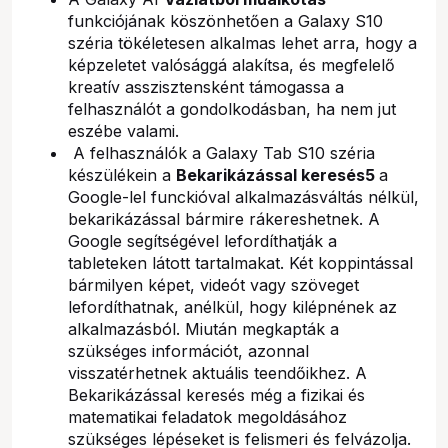
funkciójának köszönhetően a Galaxy S10
széria tökéletesen alkalmas lehet arra, hogy a
képzeletet valósággá alakítsa, és megfelelő
kreatív asszisztensként támogassa a
felhasználót a gondolkodásban, ha nem jut
eszébe valami.
A felhasználók a Galaxy Tab S10 széria
készülékein a
Bekarikázással keresés5
a
Google-lel funckióval alkalmazásváltás nélkül,
bekarikázással bármire rákereshetnek. A
Google segítségével lefordíthatják a
tableteken látott tartalmakat. Két koppintással
bármilyen képet, videót vagy szöveget
lefordíthatnak, anélkül, hogy kilépnének az
alkalmazásból. Miután megkapták a
szükséges információt, azonnal
visszatérhetnek aktuális teendőikhez. A
Bekarikázással keresés még a fizikai és
matematikai feladatok megoldásához
szükséges lépéseket is felismeri és felvázolja.