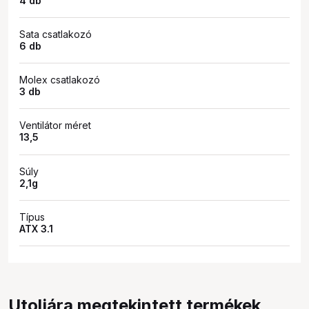
4 db
Sata csatlakozó
6 db
Molex csatlakozó
3 db
Ventilátor méret
13,5
Súly
2,1g
Típus
ATX 3.1
Utoljára megtekintett termékek