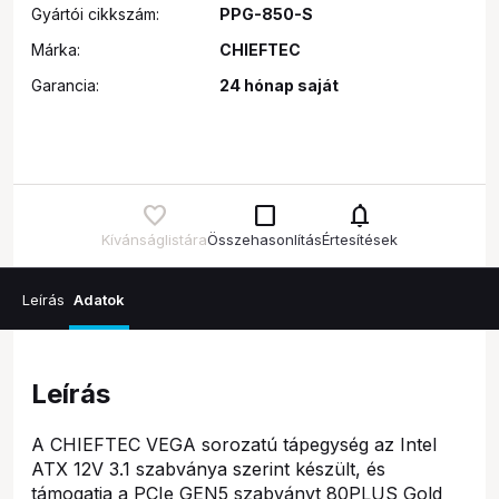
Gyártói cikkszám:
PPG-850-S
Márka:
CHIEFTEC
Garancia:
24 hónap saját
check_box_outline_blank
notifications
Kívánságlistára
Összehasonlítás
Értesítések
Leírás
Adatok
Leírás
A CHIEFTEC VEGA sorozatú tápegység az Intel
ATX 12V 3.1 szabványa szerint készült, és
támogatja a PCIe GEN5 szabványt 80PLUS Gold