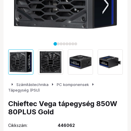
arrow_right
arrow_right
arrow_right
Számítástechnika
PC komponensek
Tápegység (PSU)
Chieftec Vega tápegység 850W
80PLUS Gold
Cikkszám:
446062