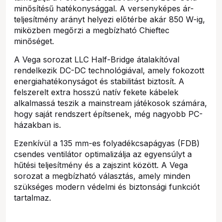
minősítésű hatékonysággal. A versenyképes ár-
teljesítmény arányt helyezi előtérbe akár 850 W-ig,
miközben megőrzi a megbízható Chieftec
minőséget.
A Vega sorozat LLC Half-Bridge átalakítóval
rendelkezik DC-DC technológiával, amely fokozott
energiahatékonyságot és stabilitást biztosít. A
felszerelt extra hosszú natív fekete kábelek
alkalmassá teszik a mainstream játékosok számára,
hogy saját rendszert építsenek, még nagyobb PC-
házakban is.
Ezenkívül a 135 mm-es folyadékcsapágyas (FDB)
csendes ventilátor optimalizálja az egyensúlyt a
hűtési teljesítmény és a zajszint között. A Vega
sorozat a megbízható választás, amely minden
szükséges modern védelmi és biztonsági funkciót
tartalmaz.