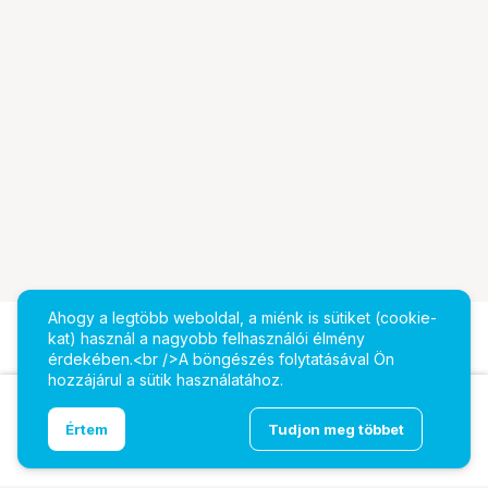
Ahogy a legtöbb weboldal, a miénk is sütiket (cookie-
kat) használ a nagyobb felhasználói élmény
érdekében.<br />A böngészés folytatásával Ön
hozzájárul a sütik használatához.
Ugrás az oldal tetejére
Értem
Tudjon meg többet
Chieftec Vega tápegység 850W 80PLUS Gold