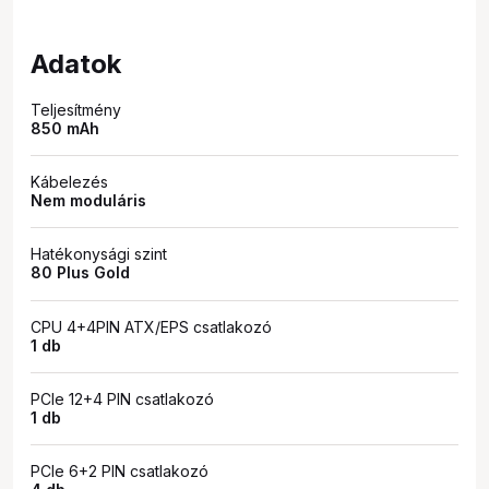
Adatok
Teljesítmény
850 mAh
Kábelezés
Nem moduláris
Hatékonysági szint
80 Plus Gold
CPU 4+4PIN ATX/EPS csatlakozó
1 db
PCIe 12+4 PIN csatlakozó
1 db
PCIe 6+2 PIN csatlakozó