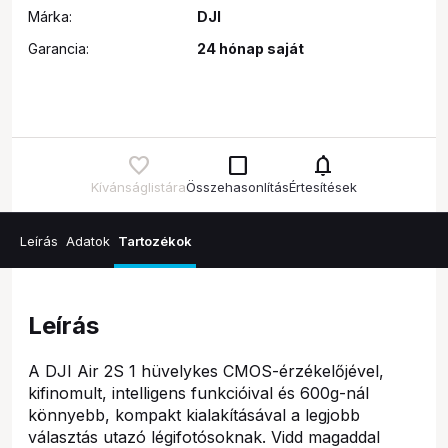
Márka:
DJI
Garancia:
24 hónap saját
check_box_outline_blank
notifications
Kívánságlistára
Összehasonlítás
Értesítések
Leírás
Adatok
Tartozékok
Leírás
A DJI Air 2S 1 hüvelykes CMOS-érzékelőjével,
kifinomult, intelligens funkcióival és 600g-nál
könnyebb, kompakt kialakításával a legjobb
választás utazó légifotósoknak. Vidd magaddal