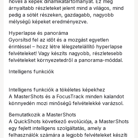
növeli a képek dinamikatartományát. Ez még
árnyaltabb részleteket jelent mind a világos, mind
pedig a sötét részeken, gazdagabb, nagyobb
mélységű képeket eredményezve.
Hyperlapse és panoráma
Gyorsítsd fel az időt és a mozgást egyetlen
érintéssel – hozz létre lélegzetelállító hyperlapse
felvételeket! Vagy készíts nagyobb, részletesebb
felvételeket környezetedről a panorama-móddal.
Intelligens funkciók
Intelligens funkciók a tökéletes képekhez
A MasterShots és a FocusTrack minden kalandot
könnyedén mozi minőségű felvételekké varázsol.
Bemutatkozik a MasterShots
A QuickShots következő evolúciója, a MasterShots
egy fejlett intelligens szolgáltatás, amely a
felhasználók számára a legjobb felvételeket készíti