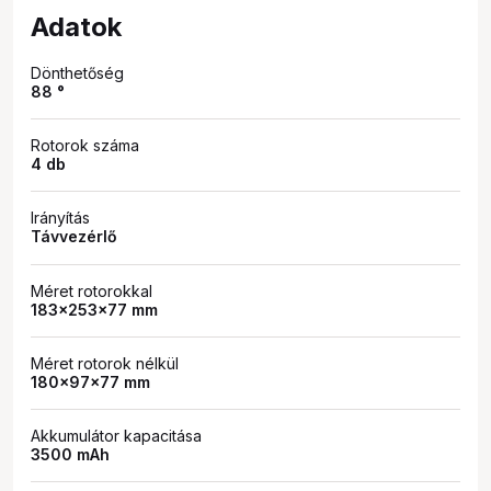
Adatok
Dönthetőség
88 °
Rotorok száma
4 db
Irányítás
Távvezérlő
Méret rotorokkal
183×253×77 mm
Méret rotorok nélkül
180×97×77 mm
Akkumulátor kapacitása
3500 mAh