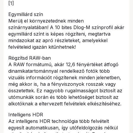
[1]
Egymilliárd szín
Merülj el környezetednek minden
színárnyalatában! A 10 bites Dlog-M színprofil akár
egymilliárd színt is képes rögzíteni, megtartva
mindazokat az apró részleteket, amelyekkel
felvételeid igazán kitűnhetnek!
Rögzítsd RAW-ban
A RAW formátumú, akár 12,6 fényértéket átfogó
dinamikatartománnyal rendelkező fotók több
vizuális információt rögzítenek minden jelenetben,
még akkor is, ha a fényviszonyok rosszak vagy
összetettek. Ez nagyobb rugalmasságot biztosít az
utómunkák során és több lehetőséget biztosít az
alkotóknak a eltervezett felvételek elkészítéséhez.
Intelligens HDR
Az intelligens HDR technológia több felvételt
egyesít automatikusan, így utófeldolgozás nélkül