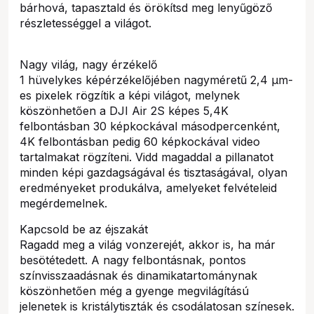
bárhová, tapasztald és örökítsd meg lenyűgöző
részletességgel a világot.
Nagy világ, nagy érzékelő
1 hüvelykes képérzékelőjében nagyméretű 2,4 µm-
es pixelek rögzítik a képi világot, melynek
köszönhetően a DJI Air 2S képes 5,4K
felbontásban 30 képkockával másodpercenként,
4K felbontásban pedig 60 képkockával video
tartalmakat rögzíteni. Vidd magaddal a pillanatot
minden képi gazdagságával és tisztaságával, olyan
eredményeket produkálva, amelyeket felvételeid
megérdemelnek.
Kapcsold be az éjszakát
Ragadd meg a világ vonzerejét, akkor is, ha már
besötétedett. A nagy felbontásnak, pontos
színvisszaadásnak és dinamikatartománynak
köszönhetően még a gyenge megvilágítású
jelenetek is kristálytiszták és csodálatosan színesek.