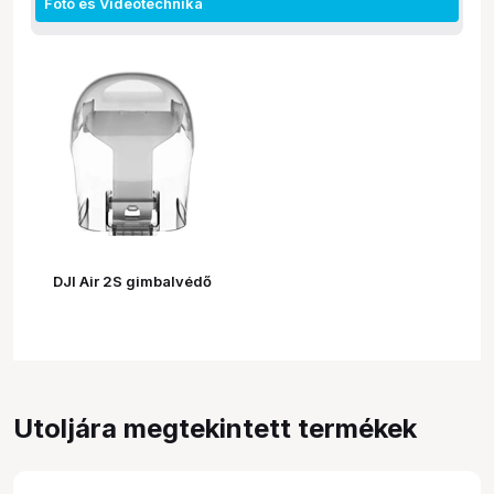
Fotó és Videótechnika
DJI Air 2S gimbalvédő
Utoljára megtekintett termékek