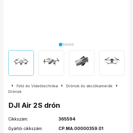
arrow_right
arrow_right
arrow_right
Fotó és Videótechnika
Drónok és akciókamerák
Drónok
DJI Air 2S drón
Cikkszám:
365594
Gyártói cikkszám:
CP.MA.00000359.01