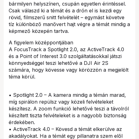
bármilyen helyszínen, csupán egyetlen érintéssel.
Csak válaszd ki a témát és a drón el is kezdi egy
rövid, filmszerű snitt felvételét – egymást követve
tíz különböző manővert hajt végre a témát mindig a
képmező közepén tartva.
A figyelem középpontjában
A FocusTrack a Spotlight 2.0, az ActiveTrack 4.0
és a Point of Interest 3.0 szolgáltatásokkal játszi
könnyedséggel teszi lehetővé a DJI Air 2S
számára, hogy kövesse vagy körözzön a megjelölt
téma körül.
• Spotlight 2.0 – A kamera mindig a témán marad,
míg spirálon repülsz vagy közeli felvételeket
készítesz. A zoom funkció lehetővé teszi a távolról
készített tiszta felvételeket is a nagyobb biztonság
érdekében.
• ActiveTrack 4.0 – Kövesd a témát elkerülve az
akadályokat. Ha a témát egy pillanatra szem elől