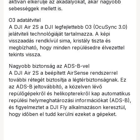
aktívan elkerülje az akadályokat, akár nagyobb
sebességgek mellett is.
O3 adatátvitel
A DJI Air 2S a DJI legfejlettebb O3 (OcuSync 3.0)
jelátviteli technológiáját tartalmazza. A képi
visszaadás rendkívül sima, kristály tiszta és
megbízható, hogy minden repülésedre élvezettel
tekints vissza.
Nagyobb biztonság az ADS-B-vel
A DJI Air 2S a beépített AirSense rendszerrel
további rétegét biztosítja a légtérbiztonságnak. Ez
az ADS-B jeltovábbító, a közelven lévő
repülőgépekről és helikopterekről kap automatikus
repülési helymeghatározási információkat (ADS-B),
és figyelmeztet a DJI Fly alkalmazáson keresztül,
hogy időben el tudd kerülni ezeket a gépeket.