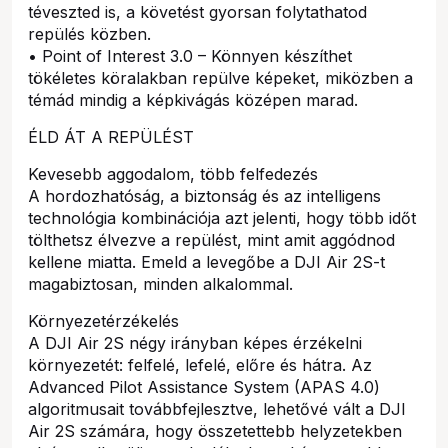
téveszted is, a követést gyorsan folytathatod
repülés közben.
• Point of Interest 3.0 – Könnyen készíthet
tökéletes köralakban repülve képeket, miközben a
témád mindig a képkivágás középen marad.
ÉLD ÁT A REPÜLÉST
Kevesebb aggodalom, több felfedezés
A hordozhatóság, a biztonság és az intelligens
technológia kombinációja azt jelenti, hogy több időt
tölthetsz élvezve a repülést, mint amit aggódnod
kellene miatta. Emeld a levegőbe a DJI Air 2S-t
magabiztosan, minden alkalommal.
Környezetérzékelés
A DJI Air 2S négy irányban képes érzékelni
környezetét: felfelé, lefelé, előre és hátra. Az
Advanced Pilot Assistance System (APAS 4.0)
algoritmusait továbbfejlesztve, lehetővé vált a DJI
Air 2S számára, hogy összetettebb helyzetekben