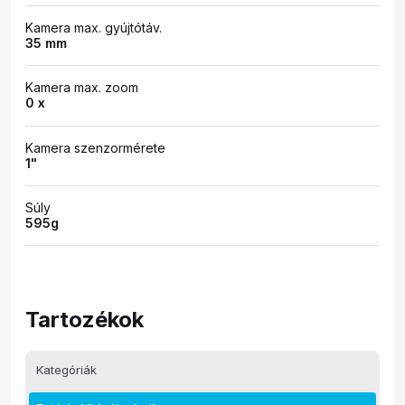
Kamera max. gyújtótáv.
35 mm
Kamera max. zoom
0 x
Kamera szenzormérete
1"
Súly
595g
Tartozékok
Kategóriák