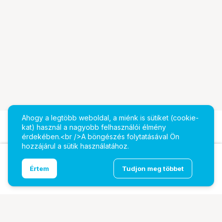
Ahogy a legtöbb weboldal, a miénk is sütiket (cookie-
kat) használ a nagyobb felhasználói élmény
érdekében.<br />A böngészés folytatásával Ön
hozzájárul a sütik használatához.
Ugrás az oldal tetejére
Értem
Tudjon meg többet
DJI Air 2S drón
További oldalaink