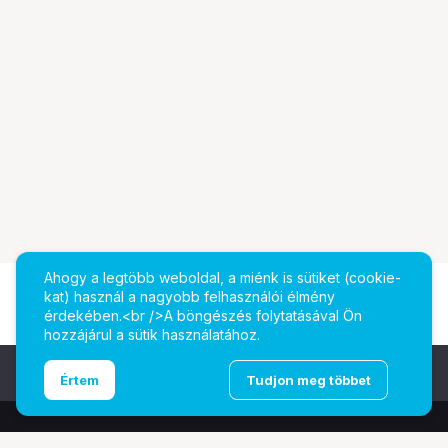
Ahogy a legtöbb weboldal, a miénk is sütiket (cookie-
kat) használ a nagyobb felhasználói élmény
érdekében.<br />A böngészés folytatásával Ön
hozzájárul a sütik használatához.
Ugrás az oldal tetejére
Értem
Tudjon meg többet