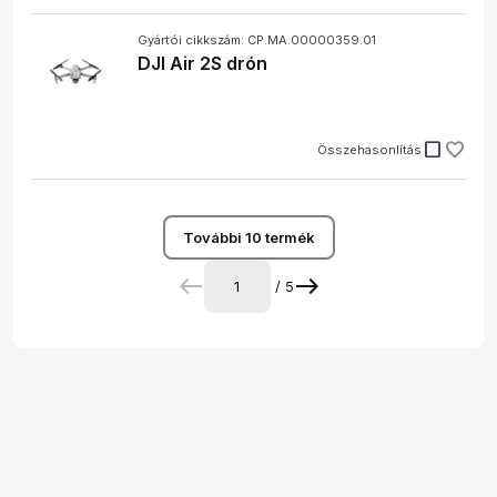
Gyártói cikkszám: CP.MA.00000359.01
DJI Air 2S drón
check_box_outline_blank
Összehasonlítás
További 10 termék
/ 5