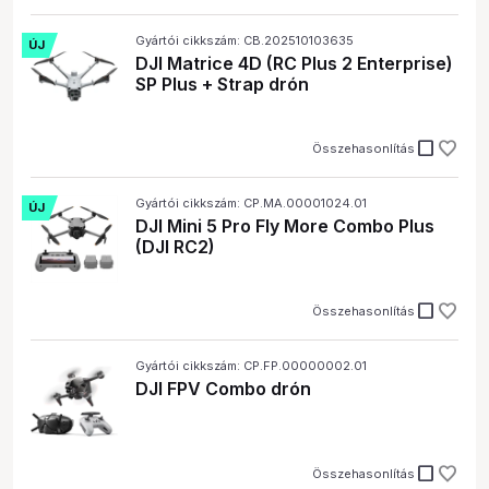
Gyártói cikkszám: CB.202510103635
ÚJ
DJI Matrice 4D (RC Plus 2 Enterprise)
SP Plus + Strap drón
check_box_outline_blank
Összehasonlítás
Gyártói cikkszám: CP.MA.00001024.01
ÚJ
DJI Mini 5 Pro Fly More Combo Plus
(DJI RC2)
check_box_outline_blank
Összehasonlítás
Gyártói cikkszám: CP.FP.00000002.01
DJI FPV Combo drón
check_box_outline_blank
Összehasonlítás