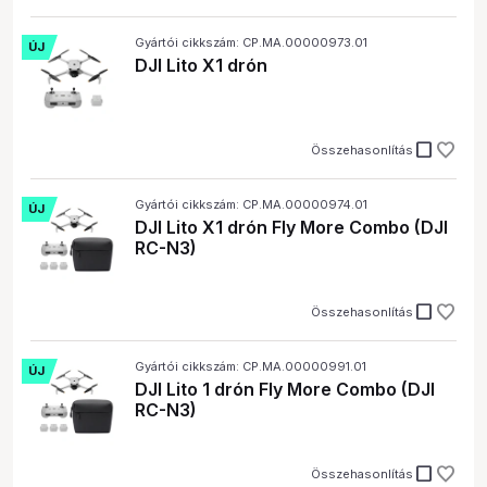
Gyártói cikkszám: CP.MA.00000973.01
ÚJ
DJI Lito X1 drón
check_box_outline_blank
Összehasonlítás
Gyártói cikkszám: CP.MA.00000974.01
ÚJ
DJI Lito X1 drón Fly More Combo (DJI
RC-N3)
check_box_outline_blank
Összehasonlítás
Gyártói cikkszám: CP.MA.00000991.01
ÚJ
DJI Lito 1 drón Fly More Combo (DJI
RC-N3)
check_box_outline_blank
Összehasonlítás