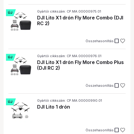
Gyártói cikkszám: CP.MA.00000975.01
ÚJ
DJI Lito X1 drón Fly More Combo (DJI
RC 2)
check_box_outline_blank
Összehasonlítás
Gyártói cikkszám: CP.MA.00000976.01
ÚJ
DJI Lito X1 drón Fly More Combo Plus
(DJI RC 2)
check_box_outline_blank
Összehasonlítás
Gyártói cikkszám: CP.MA.00000990.01
ÚJ
DJI Lito 1 drón
check_box_outline_blank
Összehasonlítás