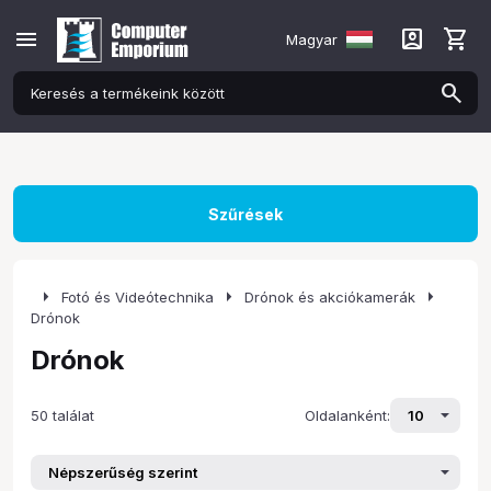
menu
account_box
shopping_cart
Magyar
Szűrések
arrow_right
arrow_right
arrow_right
Fotó és Videótechnika
Drónok és akciókamerák
Drónok
Drónok
50 találat
Oldalanként: