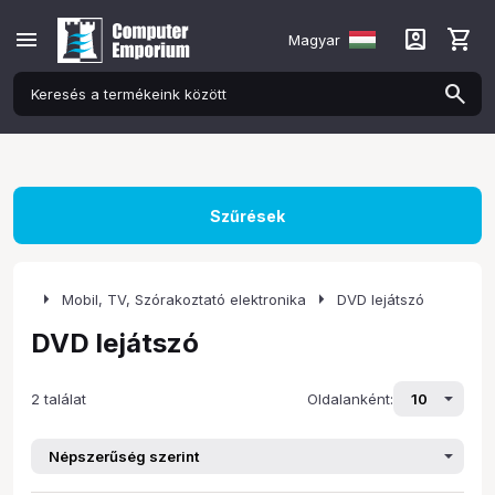
menu
account_box
shopping_cart
Magyar
Szűrések
arrow_right
arrow_right
Mobil, TV, Szórakoztató elektronika
DVD lejátszó
DVD lejátszó
2 találat
Oldalanként: