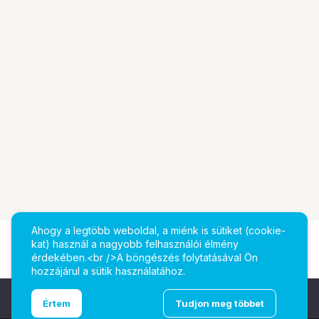
Ahogy a legtöbb weboldal, a miénk is sütiket (cookie-
kat) használ a nagyobb felhasználói élmény
érdekében.<br />A böngészés folytatásával Ön
hozzájárul a sütik használatához.
Ugrás az oldal tetejére
Értem
Tudjon meg többet