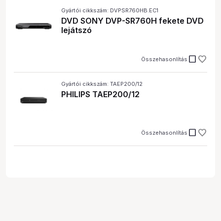
Gyártói cikkszám: DVPSR760HB.EC1
DVD SONY DVP-SR760H fekete DVD
lejátszó
check_box_outline_blank
Összehasonlítás
Gyártói cikkszám: TAEP200/12
PHILIPS TAEP200/12
check_box_outline_blank
Összehasonlítás