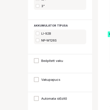
3"
AKKUMULÁTOR TÍPUSA
LI-92B
NP-W126S
Beépített vaku
Vakupapucs
Automata időzítő