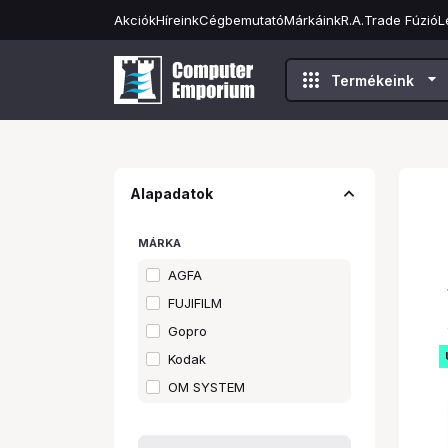
Akciók
Híreink
Cégbemutató
Márkáink
R.A.Trade Fúzió
L
apps
arrow_drop_down
Termékeink
expand_less
Alapadatok
MÁRKA
AGFA
FUJIFILM
Gopro
Kodak
OM SYSTEM