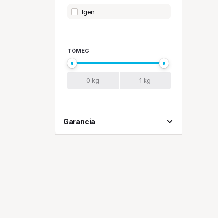
Igen
TÖMEG
expand_more
Garancia