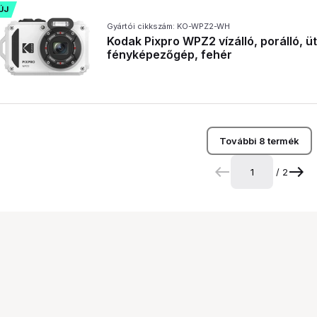
ÚJ
Gyártói cikkszám: KO-WPZ2-WH
Kodak Pixpro WPZ2 vízálló, porálló, üté
fényképezőgép, fehér
További 8 termék
/ 2