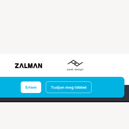
Értem
Tudjon meg többet
Ugrás az oldal tetejére
udapest
Computer Emporium Kft. - Budaörs
 132/B.
2040 Budaörs, Törökbálinti utca 23.