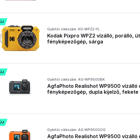
ÚJ
Gyártói cikkszám: KO-WPZ2-YL
Kodak Pixpro WPZ2 vízálló, porálló, üté
fényképezőgép, sárga
ÚJ
Gyártói cikkszám: AG-WP9500BK
AgfaPhoto Realishot WP9500 vízálló d
fényképezőgép, dupla kijelző, fekete
ÚJ
Gyártói cikkszám: AG-WP9500OG
AgfaPhoto Realishot WP9500 vízálló d