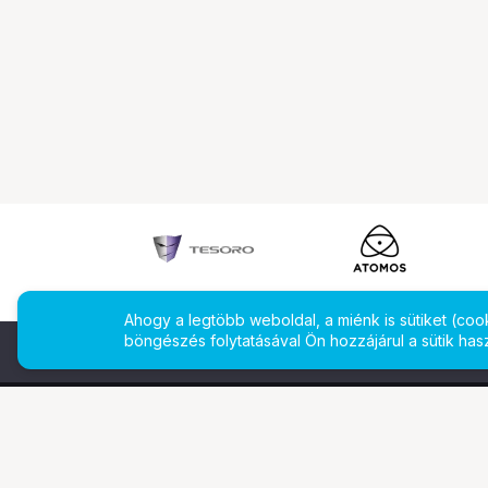
Ahogy a legtöbb weboldal, a miénk is sütiket (co
böngészés folytatásával Ön hozzájárul a sütik has
További oldalaink
Ismerj
Digitalizálás
Bemuta