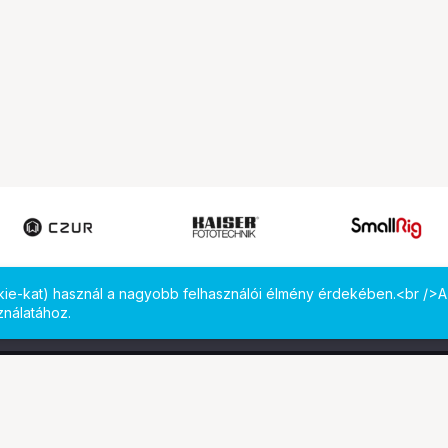
okie-kat) használ a nagyobb felhasználói élmény érdekében.<br />A
ználatához.
 meg minket!
Computer Emporium Kft. - B
1131 Budapest, Reitter Ferenc utca
tkozunk