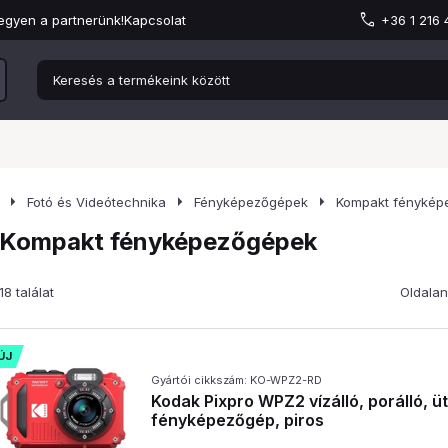
egyen a partnerünk!
Kapcsolat
+36 1 216
arrow_right
arrow_right
arrow_right
Fotó és Videótechnika
Fényképezőgépek
Kompakt fénykép
Kompakt fényképezőgépek
18 találat
Oldalan
ÚJ
Gyártói cikkszám: KO-WPZ2-RD
Kodak Pixpro WPZ2 vízálló, porálló, üté
fényképezőgép, piros