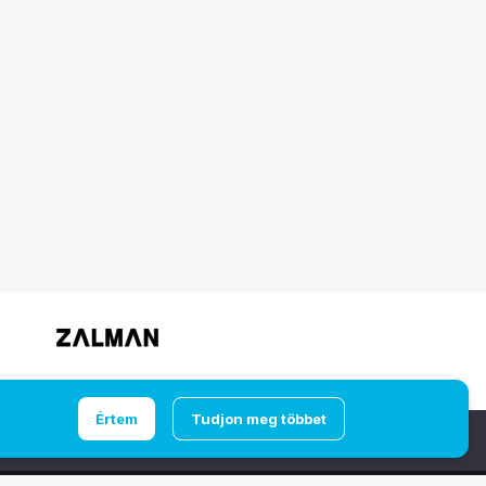
Értem
Tudjon meg többet
Ugrás az oldal tetejére