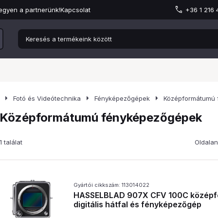
egyen a partnerünk!
Kapcsolat
+36 1 216
arrow_right
arrow_right
arrow_right
Fotó és Videótechnika
Fényképezőgépek
Középformátumú 
Középformátumú fényképezőgépek
1 találat
Oldalan
Gyártói cikkszám: 113014022
HASSELBLAD 907X CFV 100C közép
digitális hátfal és fényképezőgép