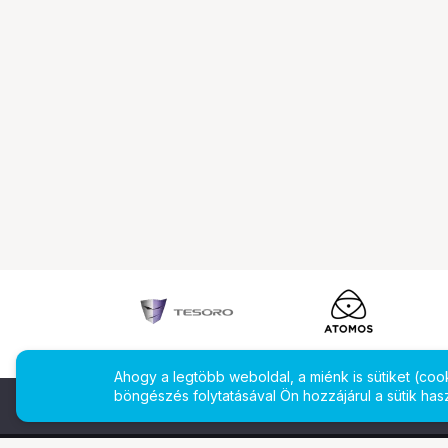
Ahogy a legtöbb weboldal, a miénk is sütiket (co
böngészés folytatásával Ön hozzájárul a sütik has