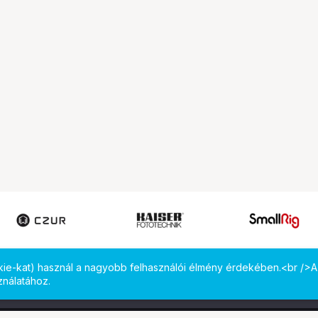
okie-kat) használ a nagyobb felhasználói élmény érdekében.<br />A
ználatához.