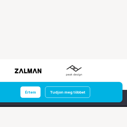
Értem
Tudjon meg többet
Ugrás az oldal tetejére
udapest
Computer Emporium Kft. - Budaörs