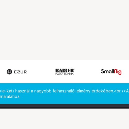
okie-kat) használ a nagyobb felhasználói élmény érdekében.<br />A
ználatához.
 meg minket!
Computer Emporium Kft. - B