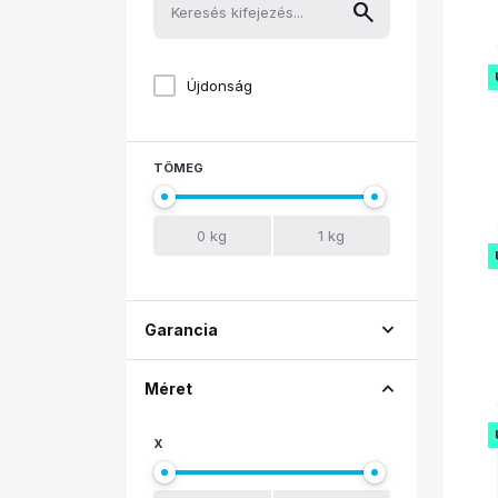
ROLINE
Saramonic
Újdonság
SmallRig
Tilta
TÖMEG
expand_more
Garancia
expand_less
Méret
X