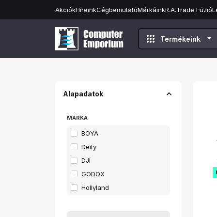
Akciók
Híreink
Cégbemutató
Márkáink
R.A.Trade Fúzió
L
apps
arrow_drop_down
Termékeink
expand_less
Alapadatok
MÁRKA
BOYA
Deity
DJI
GODOX
Hollyland
RAIDSONIC
RODE