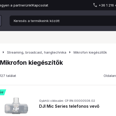
egyen a partnerünk!
Kapcsolat
+36 1 216
arrow_right
arrow_right
Streaming, broadcast, hangtechnika
Mikrofon kiegészítők
Mikrofon kiegészítők
127 találat
Oldalan
ÚJ
Gyártói cikkszám: CP.RN.00000508.02
DJI Mic Series telefonos vevő