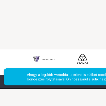
Ahogy a legtöbb weboldal, a miénk is sütiket (co
böngészés folytatásával Ön hozzájárul a sütik has
További oldalaink
Ismerj